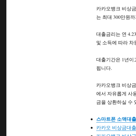
카카오뱅크 비상금
는 최대 300만원
대출금리는 연 4.2
및 소득에 따라 차
대출기간은 1년이
됩니다.
카카오뱅크 비상금
에서 자유롭게 사
금을 상환하실 수 
스마트폰 소액대출이
카카오 비상금대출 
카카오뱅크 비상금