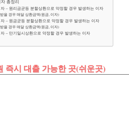
 이자 총정리
 이자 – 원리금균등 분할상환으로 약정할 경우 발생하는 이자
 받을 경우 매달 상환금액(원금, 이자)
 이자 – 원금균등 분할상환으로 약정할 경우 발생하는 이자
 받을 경우 매달 상환금액(원금, 이자)
 이자 – 만기일시상환으로 약정할 경우 발생하는 이자
0만원 즉시 대출 가능한 곳(쉬운곳)