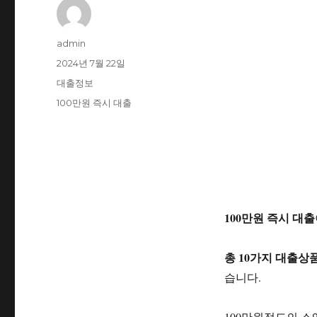
글
admin
쓴
작
2024년 7월 22일
이
성
카
대출정보
일
테
태
100만원 즉시 대출
자
고
그
리
100만원 즉시 대출
총 10가지 대출상
습니다.
100만원정도의 소