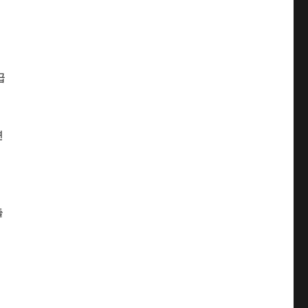
도
급
면
출