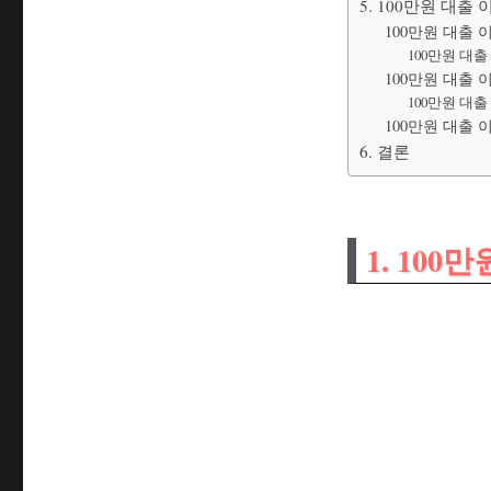
5. 100만원 대출
100만원 대출
100만원 대출
100만원 대출
100만원 대출
100만원 대출
6. 결론
1. 10