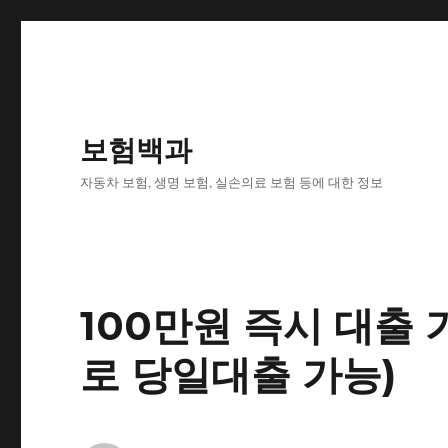
보험백과
자동차 보험, 생명 보험, 실손의료 보험 등에 대한 정보
100만원 즉시 대출
로 당일대출 가능)