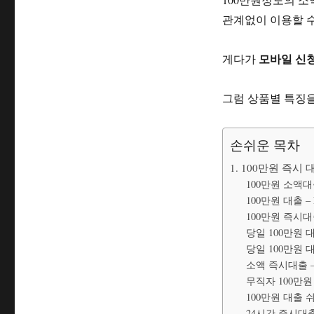
관계없이 이용할 
모바일 신
게다가
그럼 상품별 특징
손쉬운 목차
1. 100만원 즉시
100만원 소액
100만원 대출 
100만원 즉시
당일 100만원 
당일 100만원 
소액 즉시대출 
무직자 100만
100만원 대출 
24시간 즉시대출