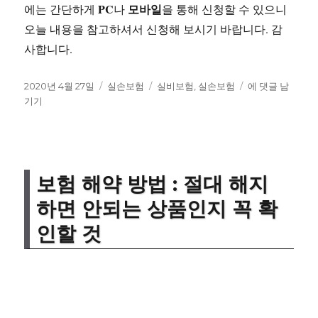
PC
모바일
에는 간단하게
나
을 통해 신청할 수 있으니
오늘 내용을 참고하셔서 신청해 보시기 바랍니다. 감
사합니다.
작
카
태
삼
2020년 4월 27일
실손보험
실비보험
,
실손보험
에 댓글 남
성
테
그
성
기기
일
고
화
자
리
재
실
비
보
보험 해약 방법 : 절대 해지
험
하면 안되는 상품인지 꼭 확
청
구
인할 것
방
법
:
1
분
안