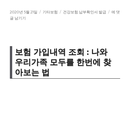
작
카
태
건
2020년 5월 21일
기타보험
건강보험 납부확인서 발급
에 댓
성
테
그
강
글 남기기
일
고
보
자
리
험
납
부
확
보험 가입내역 조회 : 나와
인
우리가족 모두를 한번에 찾
서
발
아보는 법
급
방
법
:
1
분
안
에
집
에