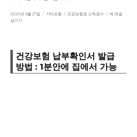
작
카
태
건
2020년 5월 27일
기타보험
건강보험료 소득점수
에 댓글
성
테
그
강
남기기
일
고
보
자
리
험
료
소
득
건강보험 납부확인서 발급
점
방법 : 1분안에 집에서 가능
수
:
지
역
가
입
자
라
면
꼭
확
인