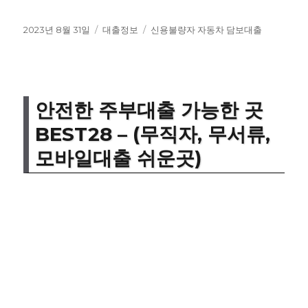
작
카
태
2023년 8월 31일
대출정보
신용불량자 자동차 담보대출
성
테
그
일
고
자
리
안전한 주부대출 가능한 곳
BEST28 – (무직자, 무서류,
모바일대출 쉬운곳)