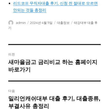
리드코프 무직자대출 후기, 신청 전 절대로 모르면
안되는 것들 총정리
글
작
카
태
admin
2024년 4월 11일
대출정보
태강대부 대출 후
쓴
성
테
그
기
이
일
고
자
리
글
이전
내
새마을금고 금리비교 하는 홈페이지
이
전
바로가기
비
글:
게
이
다음
밀리언캐쉬대부 대출 후기, 대출종류,
다
션
음
부결사유 총정리