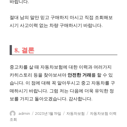
바랍니다.
절대 남의 말만 믿고 구매하지 마시고 직접 조회해보
시기 사고이력 없는 차량 구매하시기 바랍니다.
8. 결론
중고차를 살 때 자동차보험에 대한 이력과 여러가지
안전한 거래
카히스토리 등을 찾아보셔야
를 할 수 있
습니다. 이 점에 대해 꼭 알아두시고 중고 자동차를 구
매하시기 바랍니다. 그럼 저는 다음에 더욱 유익한 정
보를 가지고 돌아오겠습니다. 감사합니다.
글
작
카
태
admin
2023년 1월 19일
자동차보험
자동차보험 이력
쓴
성
테
그
조회
이
일
고