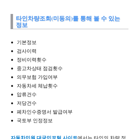
타인차량조회(미동의)를 통해 볼 수 있는
정보
기본정보
검사이력
정비이력횟수
중고차상태 점검횟수
의무보험 가입여부
자동차세 체납횟수
압류건수
저당건수
폐차인수증명서 발급여부
국토부 인정정보
자동차민원 대국민포털 사이트
에서는 타인의 차량 정