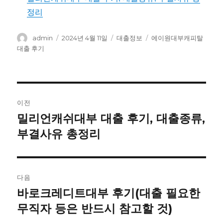
정리
글
작
카
태
admin
2024년 4월 11일
대출정보
에이원대부캐피탈
쓴
성
테
그
대출 후기
이
일
고
자
리
글
이전
내
밀리언캐쉬대부 대출 후기, 대출종류,
이
전
부결사유 총정리
비
글:
게
이
다음
바로크레디트대부 후기(대출 필요한
다
션
음
무직자 등은 반드시 참고할 것)
글: