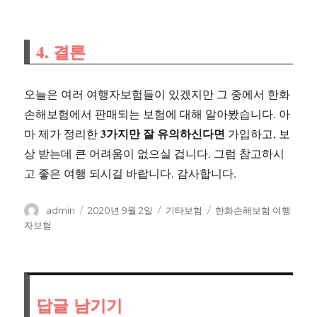
4. 결론
오늘은 여러 여행자보험들이 있겠지만 그 중에서 한화
손해보험에서 판매되는 보험에 대해 알아봤습니다. 아
3가지만 잘 유의하신다면
마 제가 정리한
가입하고, 보
상 받는데 큰 어려움이 없으실 겁니다. 그럼 참고하시
고 좋은 여행 되시길 바랍니다. 감사합니다.
글
작
카
태
admin
2020년 9월 2일
기타보험
한화손해보험 여행
쓴
성
테
그
자보험
이
일
고
자
리
답글 남기기