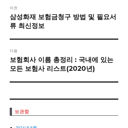
글
이전
내
삼성화재 보험금청구 방법 및 필요서
이
전
류 최신정보
비
글:
게
이
다음
보험회사 이름 총정리 : 국내에 있는
다
션
음
모든 보험사 리스트(2020년)
글:
보관함
2024년 8월