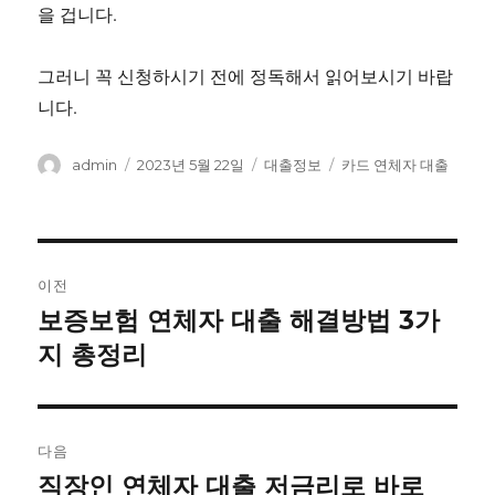
을 겁니다.
그러니 꼭 신청하시기 전에 정독해서 읽어보시기 바랍
니다.
글
작
카
태
admin
2023년 5월 22일
대출정보
카드 연체자 대출
쓴
성
테
그
이
일
고
자
리
글
이전
내
보증보험 연체자 대출 해결방법 3가
이
전
지 총정리
비
글:
게
이
다음
직장인 연체자 대출 저금리로 바로
다