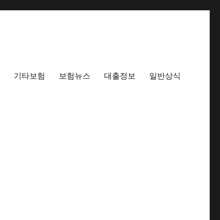
기타보험
보험뉴스
대출정보
일반상식