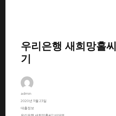
우리은행 새희망홀씨2
기
글
admin
쓴
작
2020년 11월 23일
이
성
카
대출정보
일
테
태
우리은행 새희망홀씨2 비대면