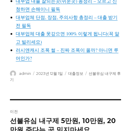
대부업 대출 잘되는곳(쉬운곳) 총정리 – 모르고 신
청하면 손해이니 필독
대부업체 단점, 장점, 주의사항 총정리 – 대출 받기
전 필독
대부업체 대출 못갚으면 100% 이렇게 됩니다(꼭 알
고 빌리세요)
러시앤캐시 조폭 썰 – 진짜 조폭이 올까? 아니면 루
머인가?
글
작
카
태
admin
2023년 12월 1일
대출정보
선불유심 내구제 후
쓴
성
테
그
기
이
일
고
자
리
글
이전
내
선불유심 내구제 5만원, 10만원, 20
이
전
만원 준다는 곳 믿지마세요
비