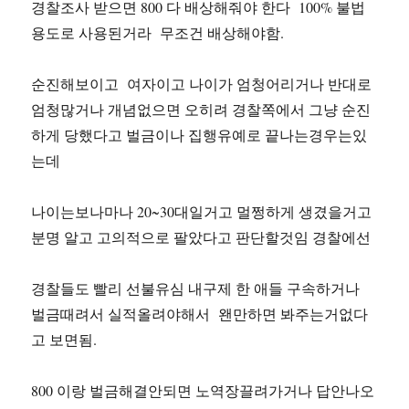
경찰조사 받으면 800 다 배상해줘야 한다 100% 불법
용도로 사용된거라 무조건 배상해야함.
순진해보이고 여자이고 나이가 엄청어리거나 반대로
엄청많거나 개념없으면 오히려 경찰쪽에서 그냥 순진
하게 당했다고 벌금이나 집행유예로 끝나는경우는있
는데
나이는보나마나 20~30대일거고 멀쩡하게 생겼을거고
분명 알고 고의적으로 팔았다고 판단할것임 경찰에선
경찰들도 빨리 선불유심 내구제 한 애들 구속하거나
벌금때려서 실적올려야해서 왠만하면 봐주는거없다
고 보면됨.
800 이랑 벌금해결안되면 노역장끌려가거나 답안나오