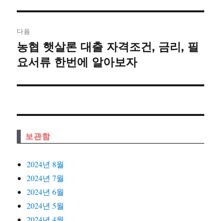
게
이
다음
농협 햇살론 대출 자격조건, 금리, 필
다
션
음
요서류 한번에 알아보자
글:
보관함
2024년 8월
2024년 7월
2024년 6월
2024년 5월
2024년 4월