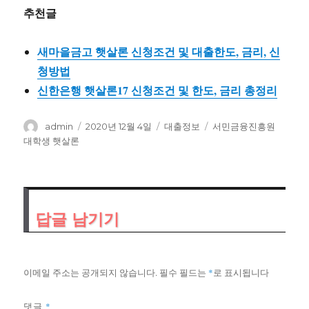
추천글
새마을금고 햇살론 신청조건 및 대출한도, 금리, 신
청방법
신한은행 햇살론17 신청조건 및 한도, 금리 총정리
글
작
카
태
admin
2020년 12월 4일
대출정보
서민금융진흥원
쓴
성
테
그
대학생 햇살론
이
일
고
자
리
답글 남기기
이메일 주소는 공개되지 않습니다.
필수 필드는
*
로 표시됩니다
*
댓글