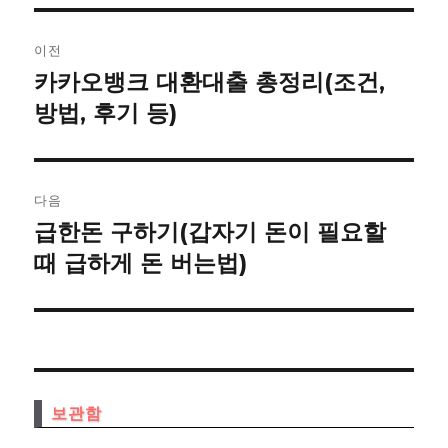
글
이전
내
카카오뱅크 대환대출 총정리(조건,
이
전
방법, 후기 등)
비
글:
게
이
다음
급한돈 구하기(갑자기 돈이 필요할
다
션
음
때 급하게 돈 버는법)
글:
보관함