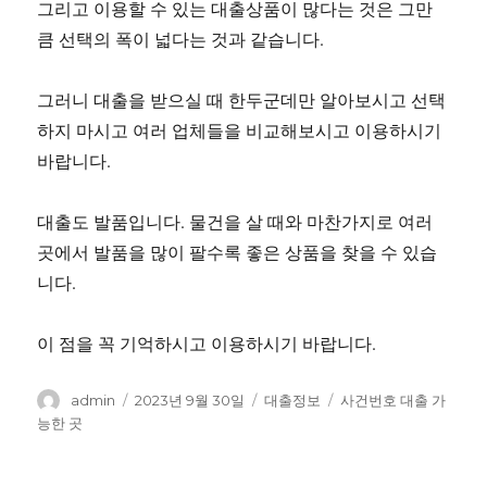
그리고 이용할 수 있는 대출상품이 많다는 것은 그만
큼 선택의 폭이 넓다는 것과 같습니다.
그러니 대출을 받으실 때 한두군데만 알아보시고 선택
하지 마시고 여러 업체들을 비교해보시고 이용하시기
바랍니다.
대출도 발품입니다. 물건을 살 때와 마찬가지로 여러
곳에서 발품을 많이 팔수록 좋은 상품을 찾을 수 있습
니다.
이 점을 꼭 기억하시고 이용하시기 바랍니다.
글
작
카
태
admin
2023년 9월 30일
대출정보
사건번호 대출 가
쓴
성
테
그
능한 곳
이
일
고
자
리