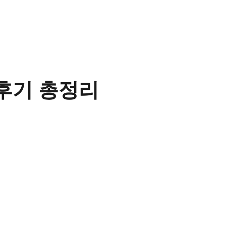
후기 총정리