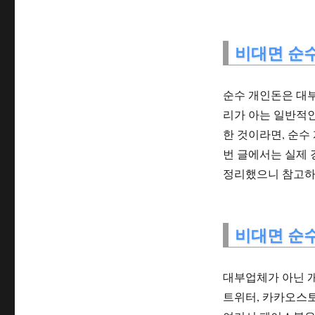
비대면 순
순수 개인돈은 대부
리가 아는 일반적
한 것이라면, 순수
번 글에서는 실제 
정리했으니 참고하
비대면 순수
대부업체가 아닌 개
트위터, 카카오스토