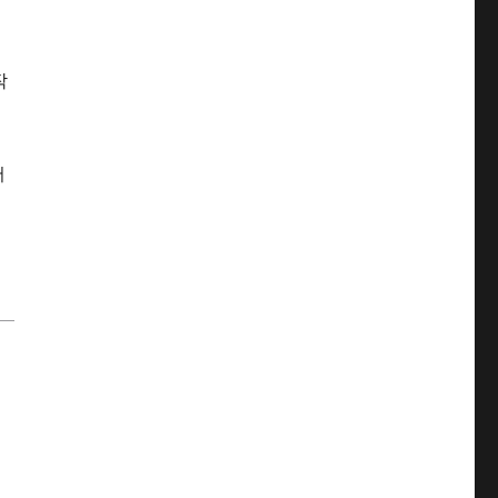
근
작
서