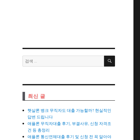
검
검
색
색:
최신 글
햇살론 뱅크 무직자도 대출 가능할까? 현실적인
답변 드립니다
애플론 무직자대출 후기, 부결사유, 신청 자격조
건 등 총정리
애플론 통신연체대출 후기 및 신청 전 꼭 알아야