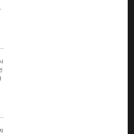
나
사
인
개
자