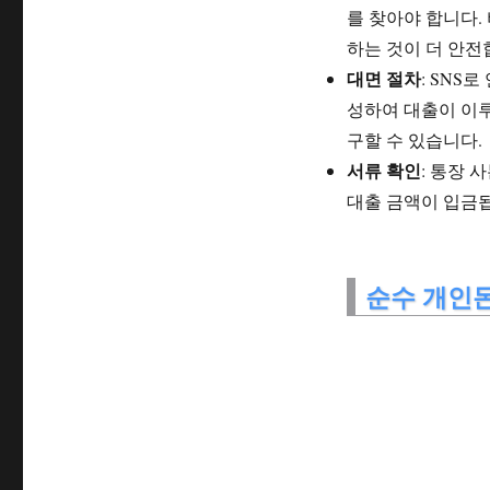
를 찾아야 합니다.
하는 것이 더 안전
대면 절차
: SNS
성하여 대출이 이루
구할 수 있습니다.
서류 확인
: 통장 
대출 금액이 입금
순수 개인돈