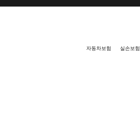
자동차보험
실손보험