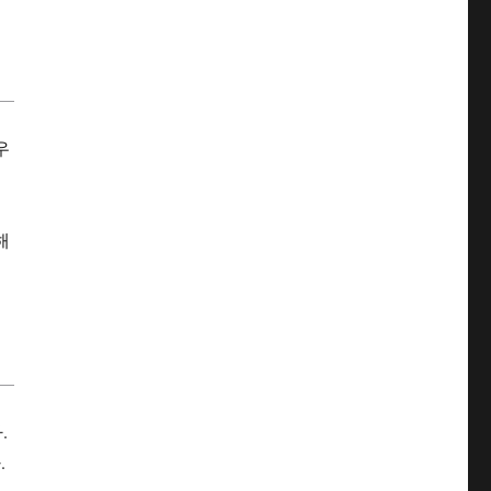
우
통
이
해
.
.