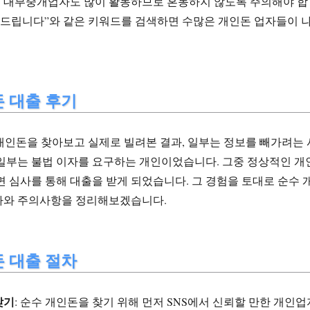
 대부중개업자도 많이 활동하므로 혼동하지 않도록 주의해야 합
려드립니다”와 같은 키워드를 검색하면 수많은 개인돈 업자들이 
 대출 후기
 개인돈을 찾아보고 실제로 빌려본 결과, 일부는 정보를 빼가려는 
일부는 불법 이자를 요구하는 개인이었습니다. 그중 정상적인 개
면 심사를 통해 대출을 받게 되었습니다. 그 경험을 토대로 순수 
차와 주의사항을 정리해보겠습니다.
 대출 절차
찾기
: 순수 개인돈을 찾기 위해 먼저 SNS에서 신뢰할 만한 개인업