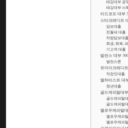
태강대부 공
태강대부 사
리드코프 대부 3
스타크레디트 대
담보대출
전월세 대출
차량담보대
회생, 회복, 
기고객 대출
발란스 대부 30
발란스론
유아이크레디트 
직장인대출
엘하비스트 대부 
청년대출
골드캐피탈대부
골드캐피탈대
골드캐피탈대
옐로우캐피탈대
옐로우캐피탈
옐로우캐피탈