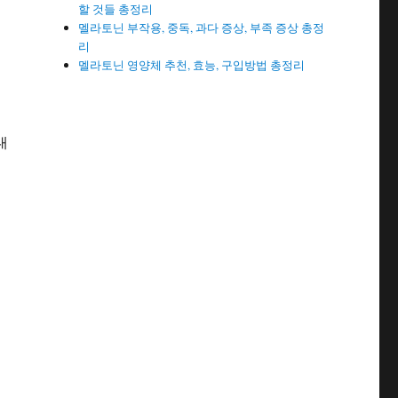
할 것들 총정리
멜라토닌 부작용, 중독, 과다 증상, 부족 증상 총정
리
멜라토닌 영양체 추천, 효능, 구입방법 총정리
대