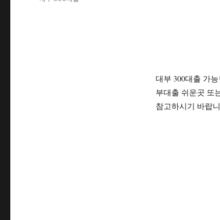
자
고
그
리
대부 300대출 가
부대출 쉬운곳 또는
참고하시기 바랍니