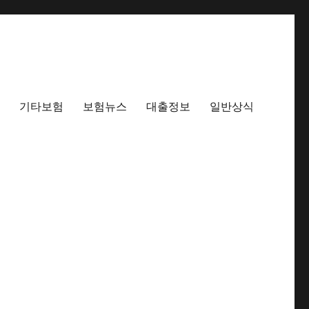
기타보험
보험뉴스
대출정보
일반상식