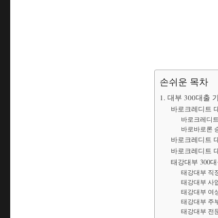
손쉬운 목차
1. 대부 300대출
바로크레디트 대
바로크레디트
바로바로론 
바로크레디트 대
바로크레디트 대
태강대부 300
태강대부 직
태강대부 사
태강대부 여
태강대부 주
태강대부 전