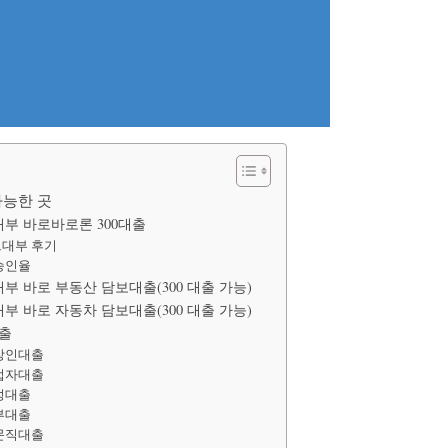
 가능한 곳
부 바로바로론 300대출
대부 후기
승인율
부 바로 부동산 담보대출(300 대출 가능)
부 바로 자동차 담보대출(300 대출 가능)
대출
장인대출
업자대출
성대출
부대출
문직대출