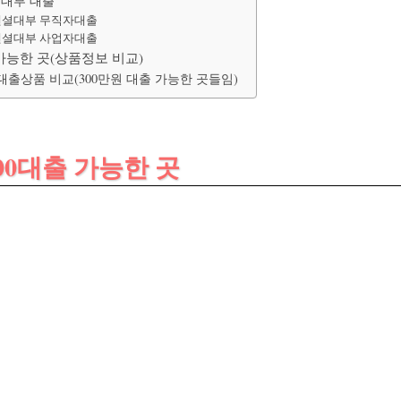
대부 대출
셜대부 무직자대출
셜대부 사업자대출
출 가능한 곳(상품정보 비교)
대출상품 비교(300만원 대출 가능한 곳들임)
300대출 가능한 곳