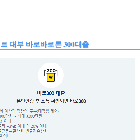
 대부 바로바로론 300대출