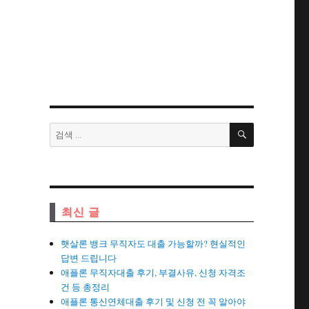
정
검
검
색
색:
최신 글
햇살론 뱅크 무직자도 대출 가능할까? 현실적인
답변 드립니다
애플론 무직자대출 후기, 부결사유, 신청 자격조
건 등 총정리
애플론 통신연체대출 후기 및 신청 전 꼭 알아야