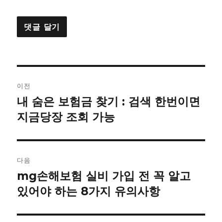
글
이전
내
내 숨은 보험금 찾기 : 검색 한번이면
이
전
지금당장 조회 가능
비
글:
게
이
다음
mg손해보험 실비 가입 전 꼭 알고
다
션
음
있어야 하는 8가지 유의사항
글: