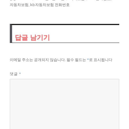
쓴
성
테
그
자동차보험
,
kb자동차보험 전화번호
이
일
고
자
리
답글 남기기
이메일 주소는 공개되지 않습니다.
필수 필드는
*
로 표시됩니다
*
댓글