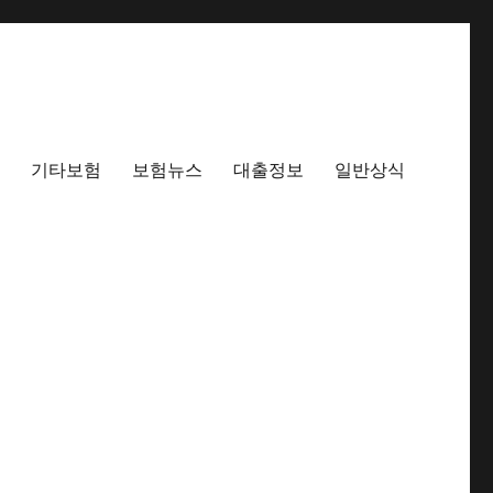
기타보험
보험뉴스
대출정보
일반상식