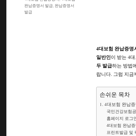
자
고
그
완납증명서 발급
,
완납증명서
리
발급
4대보험 완납증명
일반인
이 받는 4
두 발급
하는 방법
랍니다. 그럼 지
손쉬운 목차
1. 4대보험 완납
국민건강보험공
홈페이지 로그인
4대보험 완납증
프린트발급 및 