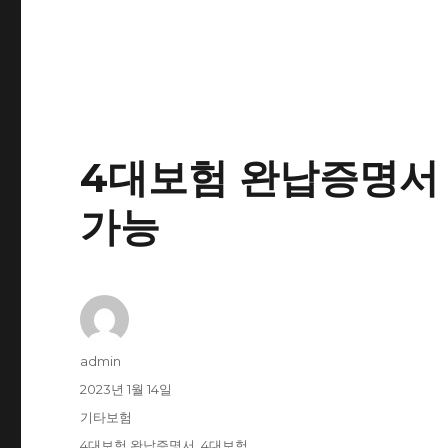
4대보험 완납증명서 발
가능
글
admin
쓴
작
2023년 1월 14일
이
성
카
기타보험
일
테
태
4대보험 완납증명서
,
4대보험