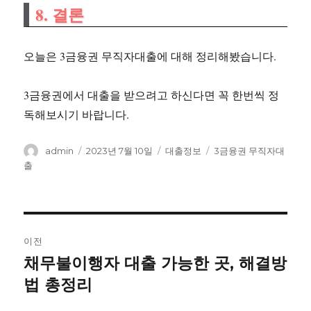
8. 결론
오늘은 3금융권 무직자대출에 대해 정리해봤습니다.
3금융권에서 대출을 받으려고 하신다면 꼭 한번씩 정
독해보시기 바랍니다.
글
작
카
태
admin
2023년 7월 10일
대출정보
3금융권 무직자대
쓴
성
테
그
출
이
일
고
자
리
글
이전
내
채무불이행자 대출 가능한 곳, 해결방
이
전
법 총정리
비
글: