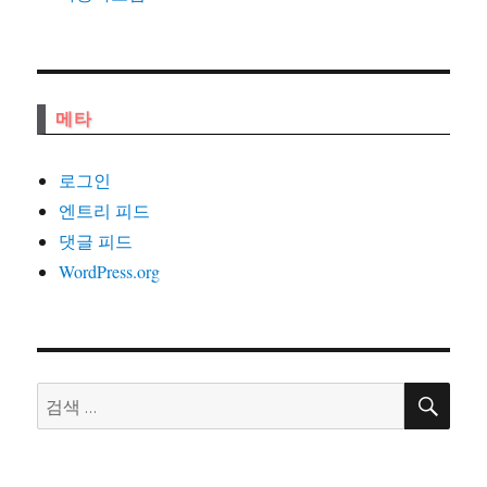
메타
로그인
엔트리 피드
댓글 피드
WordPress.org
검
검
색
색: