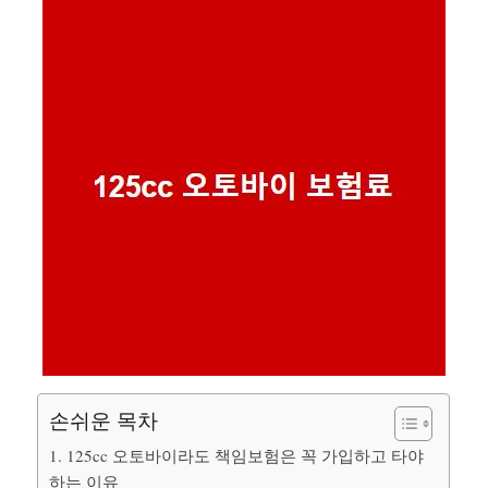
손쉬운 목차
1. 125cc 오토바이라도 책임보험은 꼭 가입하고 타야
하는 이유