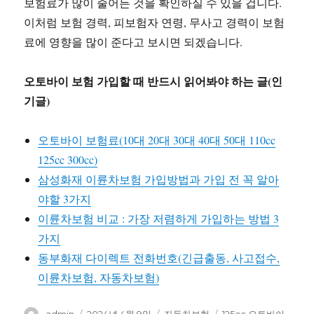
보험료가 많이 줄어든 것을 확인하실 수 있을 겁니다.
이처럼 보험 경력, 피보험자 연령, 무사고 경력이 보험
료에 영향을 많이 준다고 보시면 되겠습니다.
오토바이 보험 가입할 때 반드시 읽어봐야 하는 글(인
기글)
오토바이 보험료(10대 20대 30대 40대 50대 110cc
125cc 300cc)
삼성화재 이륜차보험 가입방법과 가입 전 꼭 알아
야할 3가지
이륜차보험 비교 : 가장 저렴하게 가입하는 방법 3
가지
동부화재 다이렉트 전화번호(긴급출동, 사고접수,
이륜차보험, 자동차보험)
글
작
카
태