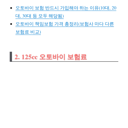
오토바이 보험 반드시 가입해야 하는 이유(10대, 20
대, 30대 등 모두 해당됨)
오토바이 책임보험 가격 총정리(보험사 마다 다른
보험료 비교)
2. 125cc 오토바이 보험료