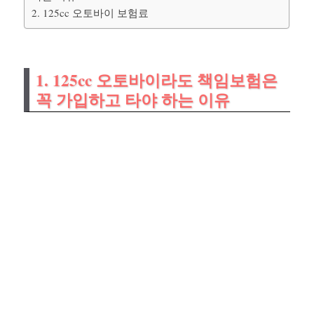
2. 125cc 오토바이 보험료
1. 125cc 오토바이라도 책임보험은
꼭 가입하고 타야 하는 이유