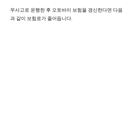
무사고로 운행한 후 오토바이 보험을 갱신한다면 다음
과 같이 보험료가 줄어듭니다.