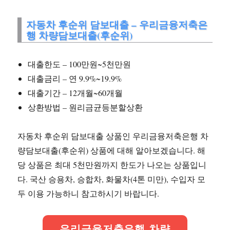
자동차 후순위 담보대출 – 우리금융저축은
행 차량담보대출(후순위)
대출한도 – 100만원~5천만원
대출금리 – 연 9.9%~19.9%
대출기간 – 12개월~60개월
상환방법 – 원리금균등분할상환
자동차 후순위 담보대출 상품인 우리금융저축은행 차
량담보대출(후순위) 상품에 대해 알아보겠습니다. 해
당 상품은 최대 5천만원까지 한도가 나오는 상품입니
다. 국산 승용차, 승합차, 화물차(4톤 미만), 수입자 모
두 이용 가능하니 참고하시기 바랍니다.
우리금융저축은행 차량