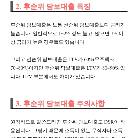
2. 후순위 담보대출 특징
후순위 담보대출은 보통 선순위 담보대출보다 금리가
높습니다. 일반적으로 1~2% 정도 높고, 많으면 7% 이
상 금리가 높은 경우들도 있습니다.
그리고 선순위 담보대출은 LTV가 60%(무주택자
70~80%)이지만 후순위 담보대출은 LTV가 80~90% 입
니다. LTV 부분에서도 차이가 있습니다.
3. 후순위 담보대출 주의사항
원칙적으로 말씀드리면 후순위 담보대출도 DSR이 적
용됩니다. 그렇기 때문에 소득이 없는 무직자나 소득