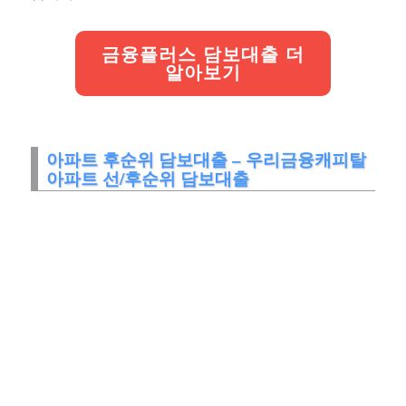
금융플러스 담보대출 더
알아보기
아파트 후순위 담보대출 – 우리금융캐피탈
아파트 선/후순위 담보대출