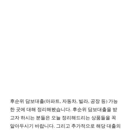
후순위 담보대출(아파트, 자동차, 빌라, 공장 등) 가능
한 곳에 대해 정리해봤습니다. 후순위 담보대출을 받
고자 하시는 분들은 오늘 정리해드리는 상품들을 꼭
알아두시기 바랍니다. 그리고 추가적으로 해당 대출의