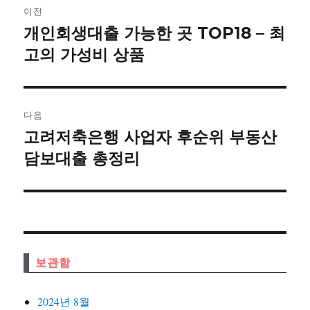
이전
내
개인회생대출 가능한 곳 TOP18 – 최
이
전
고의 가성비 상품
비
글:
게
이
다음
고려저축은행 사업자 후순위 부동산
다
션
음
담보대출 총정리
글:
보관함
2024년 8월