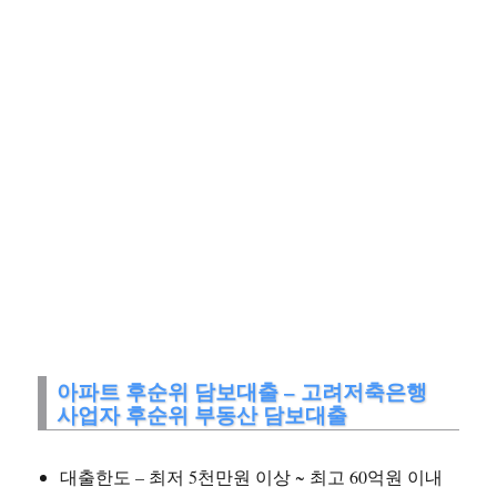
아파트 후순위 담보대출 – 고려저축은행
사업자 후순위 부동산 담보대출
대출한도 – 최저 5천만원 이상 ~ 최고 60억원 이내