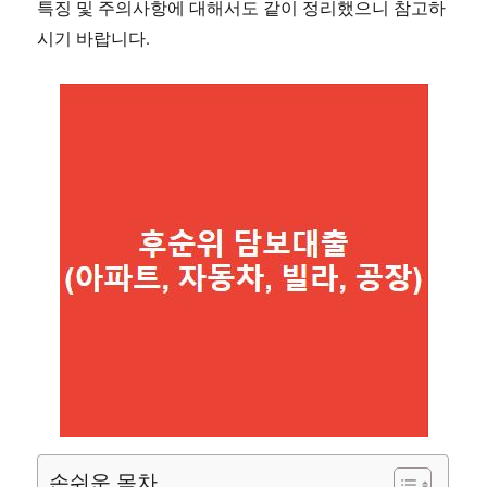
특징 및 주의사항에 대해서도 같이 정리했으니 참고하
시기 바랍니다.
손쉬운 목차