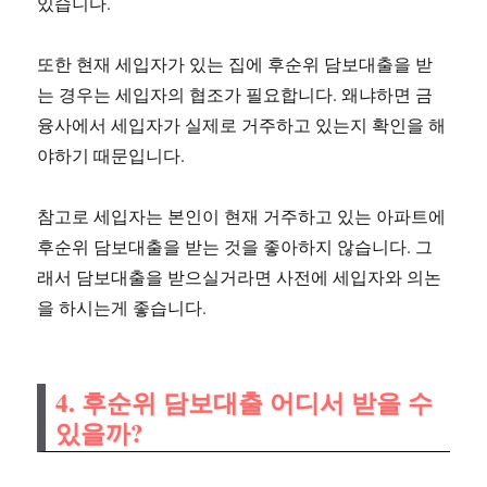
있습니다.
또한 현재 세입자가 있는 집에 후순위 담보대출을 받
는 경우는 세입자의 협조가 필요합니다. 왜냐하면 금
융사에서 세입자가 실제로 거주하고 있는지 확인을 해
야하기 때문입니다.
참고로 세입자는 본인이 현재 거주하고 있는 아파트에
후순위 담보대출을 받는 것을 좋아하지 않습니다. 그
래서 담보대출을 받으실거라면 사전에 세입자와 의논
을 하시는게 좋습니다.
4. 후순위 담보대출 어디서 받을 수
있을까?