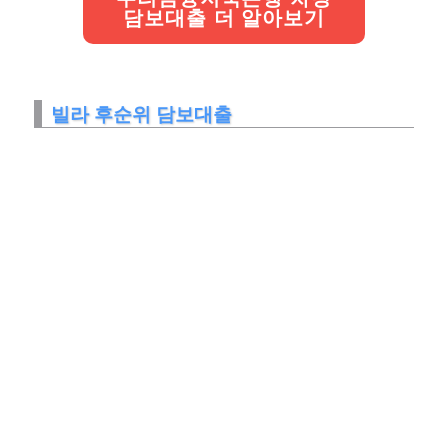
담보대출 더 알아보기
빌라 후순위 담보대출