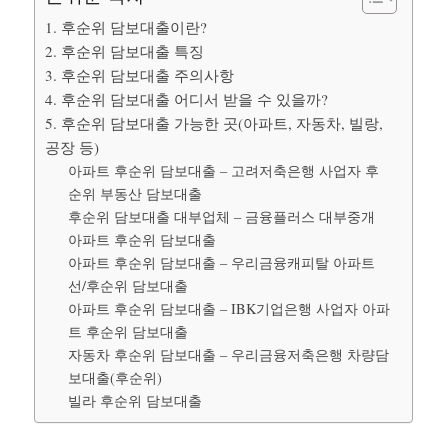
1. 후순위 담보대출이란?
2. 후순위 담보대출 특징
3. 후순위 담보대출 주의사항
4. 후순위 담보대출 어디서 받을 수 있을까?
5. 후순위 담보대출 가능한 곳(아파트, 자동차, 빌랑,
공장 등)
아파트 후순위 담보대출 – 고려저축은행 사업자 후
순위 부동산 담보대출
후순위 담보대출 대부업체 – 금융플러스 대부중개
아파트 후순위 담보대출
아파트 후순위 담보대출 – 우리금융캐피탈 아파트
선/후순위 담보대출
아파트 후순위 담보대출 – IBK기업은행 사업자 아파
트 후순위 담보대출
자동차 후순위 담보대출 – 우리금융저축은행 차량담
보대출(후순위)
빌라 후순위 담보대출