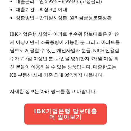
대출금리 – 연 5.95% ~ 6.95%대 (고정금리)
대출기간 – 최장 3년 이내
상환방법 – 만기일시상환, 원리금균등분할상환
IBK기업은행 사업자 아파트 후순위 담보대출은 만 19
세 이상이면서 소득증빙이 가능한 분 그리고 아파트를
담보로 제공할 수 있는 개인사업자 분들, NICE 신용점
수가 715점 이상인 분, 사업을 영위한지 3개월 이상 되
신 분들이 이용하실 수 있는 상품입니다. 대출한도는
KB 부동산 시세 기준 최대 95%까지 나옵니다.
자세한 정보는 아래 링크를 참고 바랍니다.
IBK기업은행 담보대출
더 알아보기