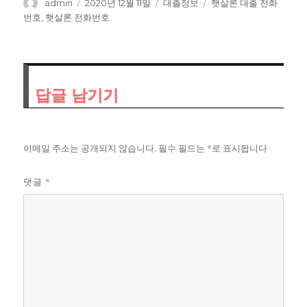
글
작
카
태
admin
2020년 12월 11일
대출정보
햇살론 대출 전화
쓴
성
테
그
번호
,
햇살론 전화번호
이
일
고
자
리
답글 남기기
이메일 주소는 공개되지 않습니다.
필수 필드는
*
로 표시됩니다
*
댓글