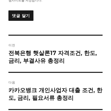
웹사이트를 저장합니다.
글
이전
내
전북은행 햇살론17 자격조건, 한도,
이
전
금리, 부결사유 총정리
비
글:
게
이
다음
카카오뱅크 개인사업자 대출 조건, 한
다
션
음
도, 금리, 필요서류 총정리
글: