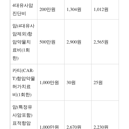
4대유사암
200만원
1,304원
1,012원
진단비
암(4대유사
암제외)항
암약물치
500만원
2,900원
2,565원
료비(1회
한)
카티(CAR-
T)항암약물
1,000만원
30원
25원
허가치료
비(1회한)
암(특정유
사암포함)
표적항암
1,000만원
2,670원
2,230원