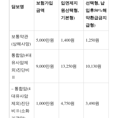
보험가입
입면제지
선택형, 납
담보명
금액
원선택형,
입후50%해
기본형)
약환급금지
급형)
보통약관
5,000만원
1,400원
1,250원
(상해사망)
통합암(4대
유사암제
9,000만원
13,250원
10,130원
외)진단비
Ⅱ
– 통합암(4
대유사암
제외)진단
1,000만원
4,750원
3,490원
비Ⅱ(소화
기관암)