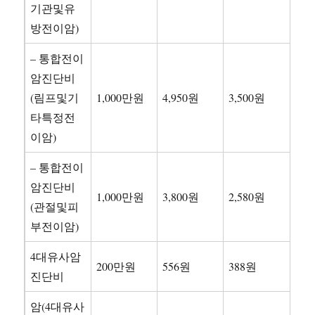
기관및유
방전이암)
– 통합전이
암진단비
(림프및기
1,000만원
4,950원
3,500원
타특정전
이암)
– 통합전이
암진단비
1,000만원
3,800원
2,580원
(관절및피
부전이암)
4대유사암
200만원
556원
388원
진단비
암(4대유사