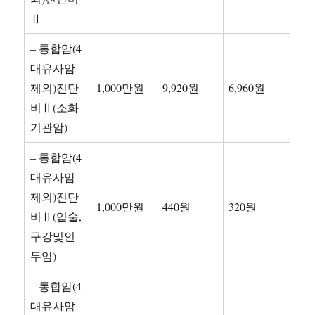
Ⅱ
– 통합암(4
대유사암
제외)진단
1,000만원
9,920원
6,960원
비Ⅱ(소화
기관암)
– 통합암(4
대유사암
제외)진단
1,000만원
440원
320원
비Ⅱ(입술,
구강및인
두암)
– 통합암(4
대유사암