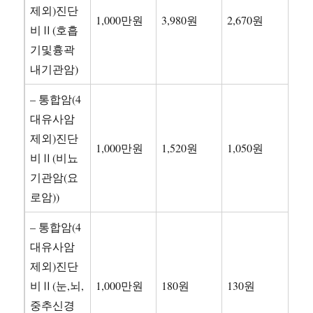
제외)진단
1,000만원
3,980원
2,670원
비Ⅱ(호흡
기및흉곽
내기관암)
– 통합암(4
대유사암
제외)진단
1,000만원
1,520원
1,050원
비Ⅱ(비뇨
기관암(요
로암))
– 통합암(4
대유사암
제외)진단
비Ⅱ(눈,뇌,
1,000만원
180원
130원
중추신경