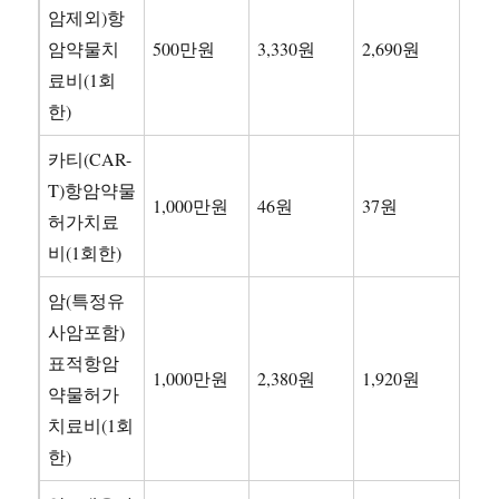
암제외)항
암약물치
500만원
3,330원
2,690원
료비(1회
한)
카티(CAR-
T)항암약물
1,000만원
46원
37원
허가치료
비(1회한)
암(특정유
사암포함)
표적항암
1,000만원
2,380원
1,920원
약물허가
치료비(1회
한)