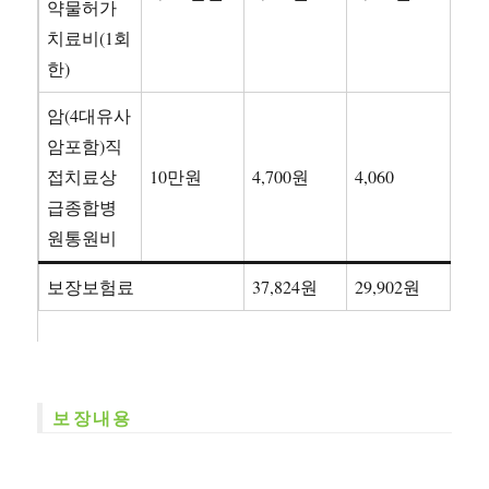
약물허가
치료비(1회
한)
암(4대유사
암포함)직
접치료상
10만원
4,700원
4,060
급종합병
원통원비
보장보험료
37,824원
29,902원
보장내용