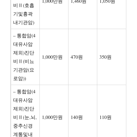
1,000만원
1,460원
1,050원
비Ⅱ(호흡
기및흉곽
내기관암)
– 통합암(4
대유사암
제외)진단
1,000만원
470원
350원
비Ⅱ(비뇨
기관암(요
로암))
– 통합암(4
대유사암
제외)진단
비Ⅱ(눈,뇌,
1,000만원
140원
110원
중추신경
계통및내