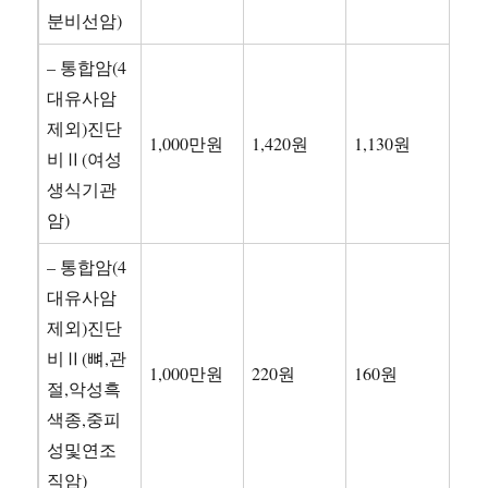
분비선암)
– 통합암(4
대유사암
제외)진단
1,000만원
1,420원
1,130원
비Ⅱ(여성
생식기관
암)
– 통합암(4
대유사암
제외)진단
비Ⅱ(뼈,관
1,000만원
220원
160원
절,악성흑
색종,중피
성및연조
직암)