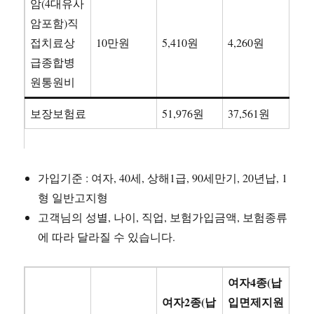
암(4대유사
암포함)직
접치료상
10만원
5,410원
4,260원
급종합병
원통원비
보장보험료
51,976원
37,561원
가입기준 : 여자, 40세, 상해1급, 90세만기, 20년납, 1
형 일반고지형
고객님의 성별, 나이, 직업, 보험가입금액, 보험종류
에 따라 달라질 수 있습니다.
여자4종(납
여자2종(납
입면제지원