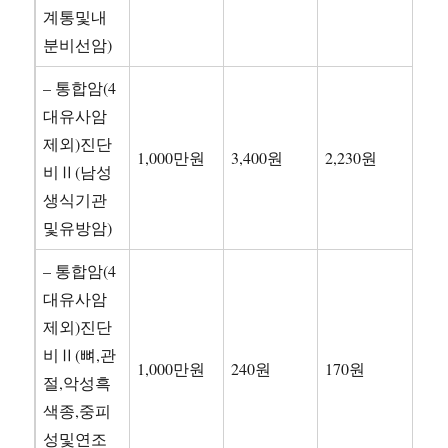
계통및내
분비선암)
– 통합암(4
대유사암
제외)진단
1,000만원
3,400원
2,230원
비Ⅱ(남성
생식기관
및유방암)
– 통합암(4
대유사암
제외)진단
비Ⅱ(뼈,관
1,000만원
240원
170원
절,악성흑
색종,중피
성및연조