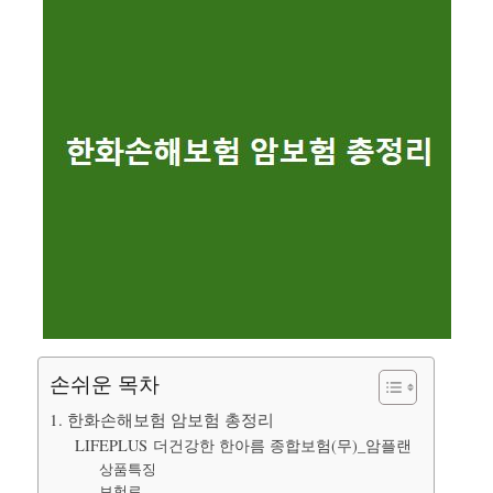
손쉬운 목차
1. 한화손해보험 암보험 총정리
LIFEPLUS 더건강한 한아름 종합보험(무)_암플랜
상품특징
보험료