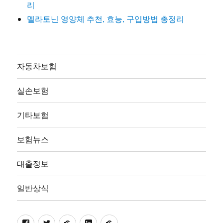
리
멜라토닌 영양체 추천, 효능, 구입방법 총정리
자동차보험
실손보험
기타보험
보험뉴스
대출정보
일반상식
facebook
twitter
pinterest
linkedin
naver