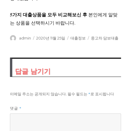
5가지 대출상품을 모두 비교해보신 후
본인에게 알맞
는 상품을 선택하시기 바랍니다.
글
작
카
태
admin
2020년 11월 25일
대출정보
중고차 담보대출
쓴
성
테
그
이
일
고
자
리
답글 남기기
이메일 주소는 공개되지 않습니다.
필수 필드는
*
로 표시됩니다
*
댓글