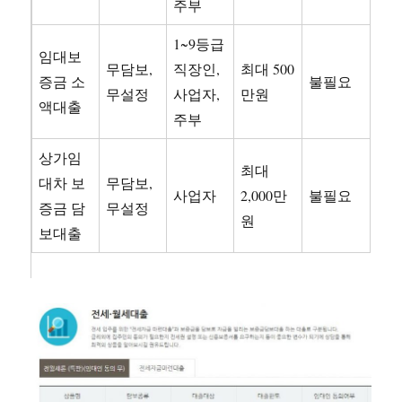
주부
1~9등급
임대보
무담보,
직장인,
최대 500
증금 소
불필요
무설정
사업자,
만원
액대출
주부
상가임
최대
대차 보
무담보,
사업자
2,000만
불필요
증금 담
무설정
원
보대출