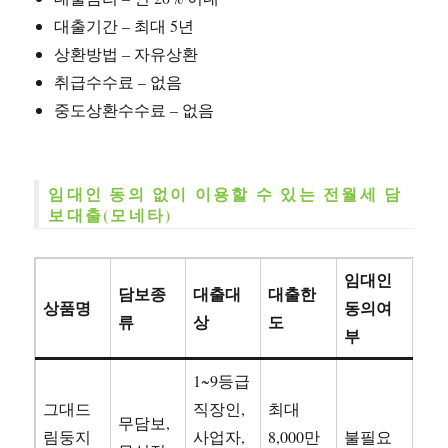
대출기간 – 최대 5년
상환방법 – 자유상환
취급수수료 – 없음
중도상환수수료 – 없음
임대인 동의 없이 이용할 수 있는 전월세 담
보대출(모네타)
임대인
담보종
대출대
대출한
상품명
동의여
류
상
도
부
1~9등급
그대드
직장인,
최대
무담보,
림둥지
사업자,
8,000만
불필요