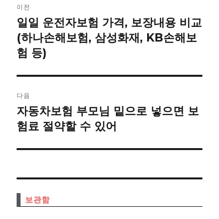
이전
내
일일 운전자보험 가격, 보장내용 비교
이
전
(하나손해보험, 삼성화재, KB손해보
비
글:
험 등)
게
이
다음
션
자동차보험 부모님 밑으로 넣으면 보
다
음
험료 절약할 수 있어
글:
보관함