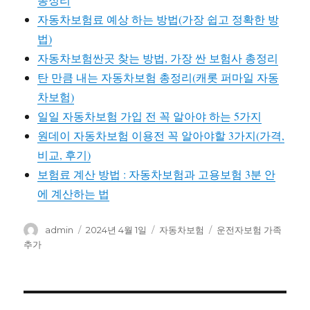
자동차보험료 예상 하는 방법(가장 쉽고 정확한 방
법)
자동차보험싼곳 찾는 방법, 가장 싼 보험사 총정리
탄 만큼 내는 자동차보험 총정리(캐롯 퍼마일 자동
차보험)
일일 자동차보험 가입 전 꼭 알아야 하는 5가지
원데이 자동차보험 이용전 꼭 알아야할 3가지(가격,
비교, 후기)
보험료 계산 방법 : 자동차보험과 고용보험 3분 안
에 계산하는 법
글
작
카
태
admin
2024년 4월 1일
자동차보험
운전자보험 가족
쓴
성
테
그
추가
이
일
고
자
리
글