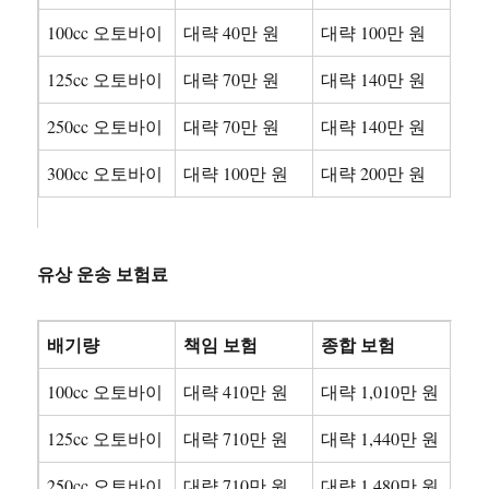
100cc 오토바이
대략 40만 원
대략 100만 원
125cc 오토바이
대략 70만 원
대략 140만 원
250cc 오토바이
대략 70만 원
대략 140만 원
300cc 오토바이
대략 100만 원
대략 200만 원
유상 운송 보험료
배기량
책임 보험
종합 보험
100cc 오토바이
대략 410만 원
대략 1,010만 원
125cc 오토바이
대략 710만 원
대략 1,440만 원
250cc 오토바이
대략 710만 원
대략 1,480만 원