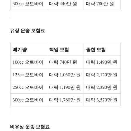
300cc 오토바이
대략 440만 원
대략 780만 원
유상 운송 보험료
배기량
책임 보험
종합 보험
100cc 오토바이
대략 740만 원
대략 1,490만 원
125cc 오토바이
대략 1,050만 원
대략 2,120만 원
250cc 오토바이
대략 1,190만 원
대략 2,390만 원
300cc 오토바이
대략 1,760만 원
대략 3,570만 원
비유상 운송 보험료