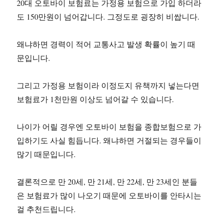
20대 오토바이 보험료는 가정용 보험으로 가입 하더라
도 150만원이 넘어갑니다. 그정도로 굉장히 비쌉니다.
왜냐하면 경력이 적어 교통사고 발생 확률이 높기 때
문입니다.
그리고 가정용 보험이라 이정도지 유책까지 넣는다면
보험료가 1천만원 이상도 넘어갈 수 있습니다.
나이가 어릴 경우엔 오토바이 보험을 종합보험으로 가
입하기도 사실 힘듭니다. 왜냐하면 거절되는 경우들이
많기 때문입니다.
결론적으로 만 20세, 만 21세, 만 22세, 만 23세인 분들
은 보험료가 많이 나오기 때문에 오토바이를 안타시는
걸 추천드립니다.