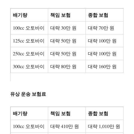
배기량
책임 보험
종합 보험
100cc 오토바이
대략 30만 원
대략 70만 원
125cc 오토바이
대략 50만 원
대략 100만 원
250cc 오토바이
대략 50만 원
대략 100만 원
300cc 오토바이
대략 80만 원
대략 160만 원
유상 운송 보험료
배기량
책임 보험
종합 보험
100cc 오토바이
대략 410만 원
대략 1,010만 원