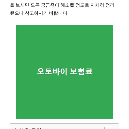
을 보시면 모든 궁금증이 해소될 정도로 자세히 정리
했으니 참고하시기 바랍니다.