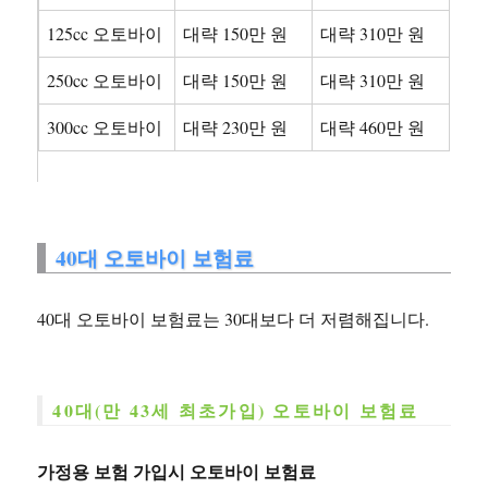
125cc 오토바이
대략 150만 원
대략 310만 원
250cc 오토바이
대략 150만 원
대략 310만 원
300cc 오토바이
대략 230만 원
대략 460만 원
40대 오토바이 보험료
40대 오토바이 보험료는 30대보다 더 저렴해집니다.
40대(만 43세 최초가입) 오토바이 보험료
가정용 보험 가입시 오토바이 보험료