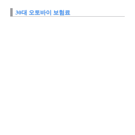
30대 오토바이 보험료