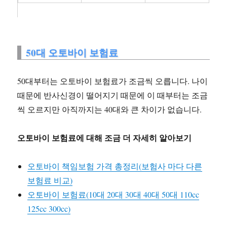
50대 오토바이 보험료
50대부터는 오토바이 보험료가 조금씩 오릅니다. 나이
때문에 반사신경이 떨어지기 때문에 이 때부터는 조금
씩 오르지만 아직까지는 40대와 큰 차이가 없습니다.
오토바이 보험료에 대해 조금 더 자세히 알아보기
오토바이 책임보험 가격 총정리(보험사 마다 다른
보험료 비교)
오토바이 보험료(10대 20대 30대 40대 50대 110cc
125cc 300cc)