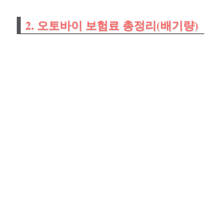
2. 오토바이 보험료 총정리(배기량)