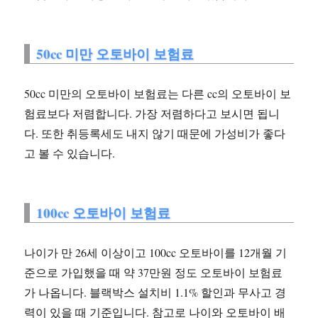
50cc 미만 오토바이 보험료
50cc 미만의 오토바이 보험료는 다른 cc의 오토바이 보
험료보다 저렴합니다. 가장 저렴하다고 보시면 됩니
다. 또한 취등록세도 내지 않기 때문에 가성비가 좋다
고 볼 수 있습니다.
100cc 오토바이 보험료
나이가 만 26세 이상이고 100cc 오토바이를 12개월 기
준으로 가입했을 때 약 37만원 정도 오토바이 보험료
가 나옵니다. 블랙박스 설치비 1.1% 할인과 무사고 경
력이 있을 때 기준입니다. 참고로 나이와 오토바이 배