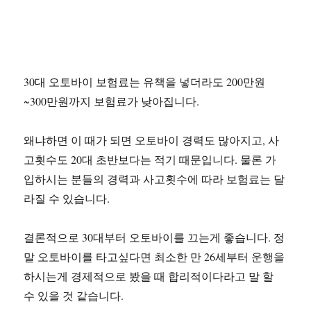
30대 오토바이 보험료는 유책을 넣더라도 200만원
~300만원까지 보험료가 낮아집니다.
왜냐하면 이 때가 되면 오토바이 경력도 많아지고, 사
고횟수도 20대 초반보다는 적기 때문입니다. 물론 가
입하시는 분들의 경력과 사고횟수에 따라 보험료는 달
라질 수 있습니다.
결론적으로 30대부터 오토바이를 끄는게 좋습니다. 정
말 오토바이를 타고싶다면 최소한 만 26세부터 운행을
하시는게 경제적으로 봤을 때 합리적이다라고 말 할
수 있을 것 같습니다.