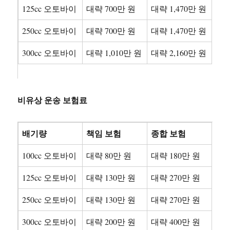
125cc 오토바이
대략 700만 원
대략 1,470만 원
250cc 오토바이
대략 700만 원
대략 1,470만 원
300cc 오토바이
대략 1,010만 원
대략 2,160만 원
비유상 운송 보험료
배기량
책임 보험
종합 보험
100cc 오토바이
대략 80만 원
대략 180만 원
125cc 오토바이
대략 130만 원
대략 270만 원
250cc 오토바이
대략 130만 원
대략 270만 원
300cc 오토바이
대략 200만 원
대략 400만 원