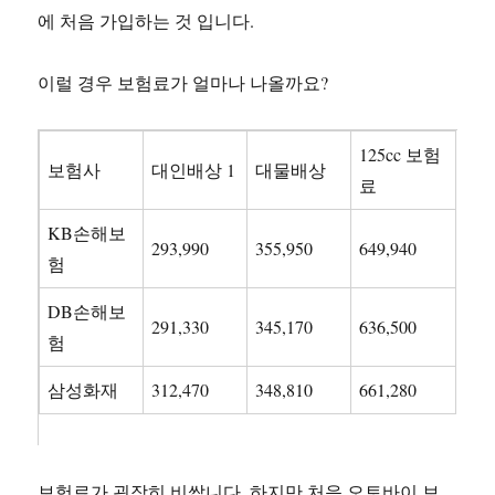
에 처음 가입하는 것 입니다.
이럴 경우 보험료가 얼마나 나올까요?
125cc 보험
보험사
대인배상 1
대물배상
료
KB손해보
293,990
355,950
649,940
험
DB손해보
291,330
345,170
636,500
험
삼성화재
312,470
348,810
661,280
보험료가 굉장히 비쌉니다. 하지만 처음 오토바이 보