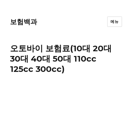
보험백과
메뉴
오토바이 보험료(10대 20대
30대 40대 50대 110cc
125cc 300cc)