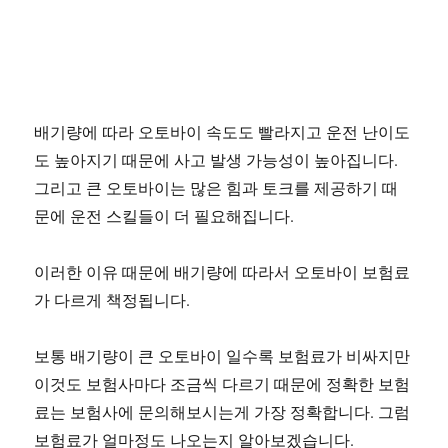
배기량에 따라 오토바이 속도도 빨라지고 운전 난이도
도 높아지기 때문에 사고 발생 가능성이 높아집니다.
그리고 큰 오토바이는 많은 힘과 토크를 제공하기 때
문에 운전 스킬들이 더 필요해집니다.
이러한 이유 때문에 배기량에 따라서 오토바이 보험료
가 다르게 책정됩니다.
보통 배기량이 큰 오토바이 일수록 보험료가 비싸지만
이것도 보험사마다 조금씩 다르기 때문에 정확한 보험
료는 보험사에 문의해보시는게 가장 정확합니다. 그럼
보험료가 얼마정도 나오는지 알아보겠습니다.