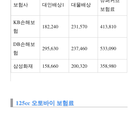
슈퍼커브
보험사
대인배상1
대물배상
보험료
KB손해보
182,240
231,570
413,810
험
DB손해보
295,630
237,460
533,090
험
삼성화재
158,660
200,320
358,980
125cc 오토바이 보험료