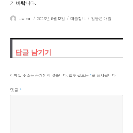
기 바랍니다.
글
작
카
태
admin
2023년 6월 12일
대출정보
알뜰폰 대출
쓴
성
테
그
이
일
고
자
리
답글 남기기
이메일 주소는 공개되지 않습니다.
필수 필드는
*
로 표시됩니다
*
댓글