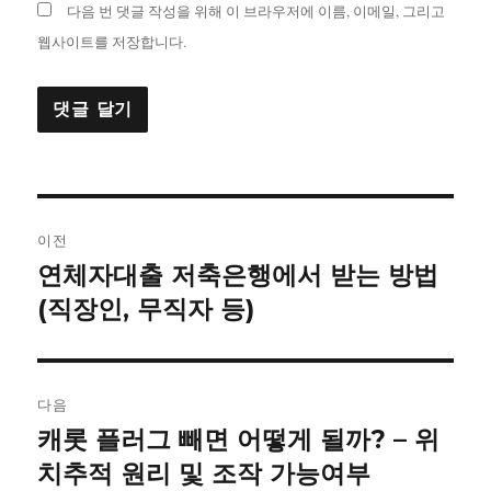
다음 번 댓글 작성을 위해 이 브라우저에 이름, 이메일, 그리고
웹사이트를 저장합니다.
글
이전
내
연체자대출 저축은행에서 받는 방법
이
전
(직장인, 무직자 등)
비
글:
게
이
다음
캐롯 플러그 빼면 어떻게 될까? – 위
다
션
음
치추적 원리 및 조작 가능여부