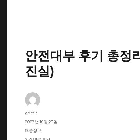
안전대부 후기 총정리
진실)
글
admin
쓴
작
2023년 10월 23일
이
성
카
대출정보
일
테
태
안전대부 후기