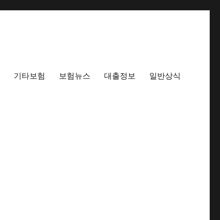
기타보험
보험뉴스
대출정보
일반상식