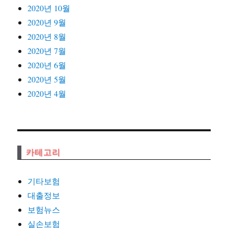
2020년 10월
2020년 9월
2020년 8월
2020년 7월
2020년 6월
2020년 5월
2020년 4월
카테고리
기타보험
대출정보
보험뉴스
실손보험