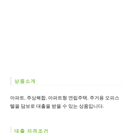
상품소개
아파트, 주상복합, 아파트형 연립주택, 주거용 오피스
텔을 담보로 대출을 받을 수 있는 상품입니다.
대출 자격조건