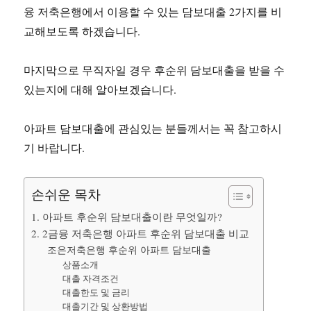
융 저축은행에서 이용할 수 있는 담보대출 2가지를 비
교해보도록 하겠습니다.
마지막으로 무직자일 경우 후순위 담보대출을 받을 수
있는지에 대해 알아보겠습니다.
아파트 담보대출에 관심있는 분들께서는 꼭 참고하시
기 바랍니다.
손쉬운 목차
1. 아파트 후순위 담보대출이란 무엇일까?
2. 2금융 저축은행 아파트 후순위 담보대출 비교
조은저축은행 후순위 아파트 담보대출
상품소개
대출 자격조건
대출한도 및 금리
대출기간 및 상환방법