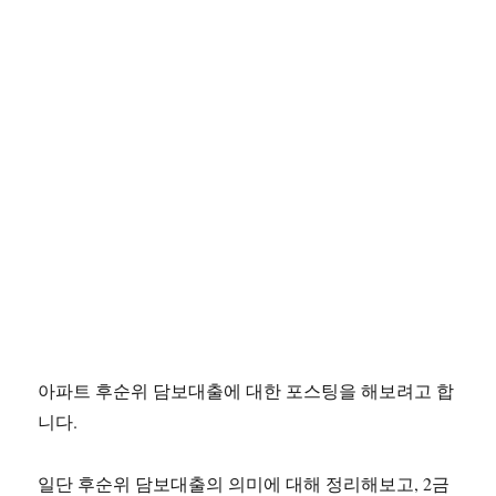
아파트 후순위 담보대출에 대한 포스팅을 해보려고 합
니다.
일단 후순위 담보대출의 의미에 대해 정리해보고, 2금