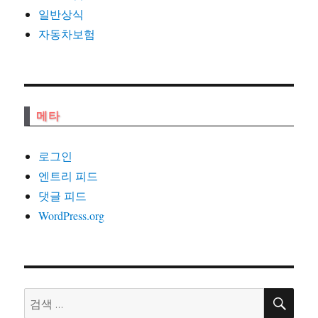
일반상식
자동차보험
메타
로그인
엔트리 피드
댓글 피드
WordPress.org
검
검
색
색: