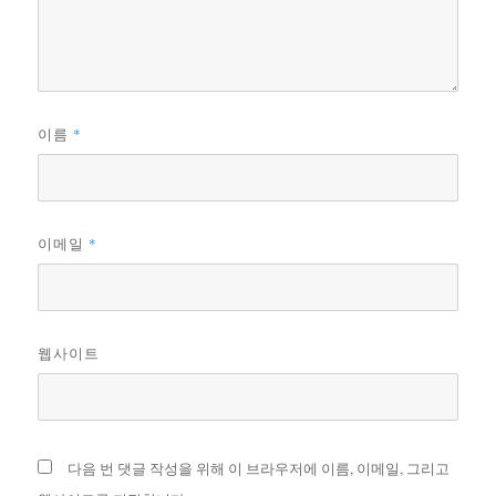
*
이름
*
이메일
웹사이트
다음 번 댓글 작성을 위해 이 브라우저에 이름, 이메일, 그리고