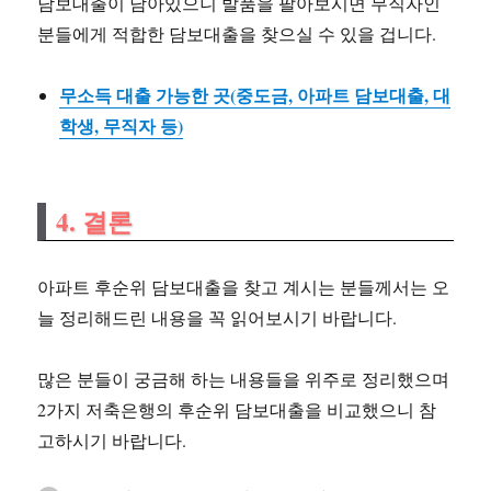
담보대출이 남아있으니 발품을 팔아보시면 무직자인
분들에게 적합한 담보대출을 찾으실 수 있을 겁니다.
무소득 대출 가능한 곳(중도금, 아파트 담보대출, 대
학생, 무직자 등)
4. 결론
아파트 후순위 담보대출을 찾고 계시는 분들께서는 오
늘 정리해드린 내용을 꼭 읽어보시기 바랍니다.
많은 분들이 궁금해 하는 내용들을 위주로 정리했으며
2가지 저축은행의 후순위 담보대출을 비교했으니 참
고하시기 바랍니다.