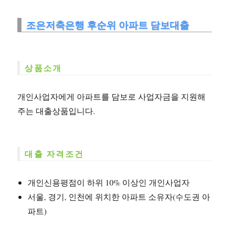
조은저축은행 후순위 아파트 담보대출
상품소개
개인사업자에게 아파트를 담보로 사업자금을 지원해
주는 대출상품입니다.
대출 자격조건
개인신용평점이 하위 10% 이상인 개인사업자
서울, 경기, 인천에 위치한 아파트 소유자(수도권 아
파트)