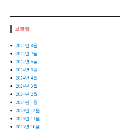
보관함
2024년 8월
2024년 7월
2024년 6월
2024년 5월
2024년 4월
2024년 3월
2024년 2월
2024년 1월
2023년 12월
2023년 11월
2023년 10월