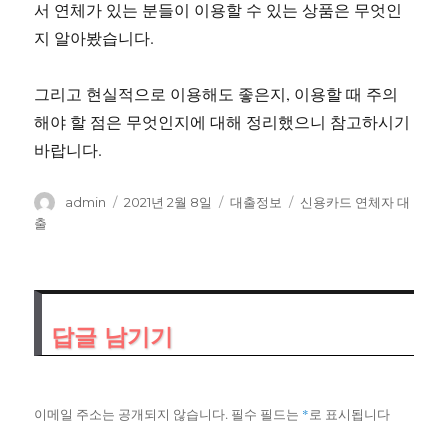
서 연체가 있는 분들이 이용할 수 있는 상품은 무엇인
지 알아봤습니다.
그리고 현실적으로 이용해도 좋은지, 이용할 때 주의
해야 할 점은 무엇인지에 대해 정리했으니 참고하시기
바랍니다.
글
작
카
태
admin
2021년 2월 8일
대출정보
신용카드 연체자 대
쓴
성
테
그
출
이
일
고
자
리
답글 남기기
이메일 주소는 공개되지 않습니다.
필수 필드는
*
로 표시됩니다