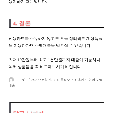
용이하기 때문입니다.
4. 결론
신용카드를 소유하지 않고도 오늘 정리해드린 상품들
을 이용한다면 소액대출을 받으실 수 있습니다.
최저 10만원부터 최고 1천만원까지 대출이 가능하니
여러 상품들을 꼭 비교해보시기 바랍니다.
글
작
카
태
admin
2021년 6월 1일
대출정보
신용카드 없이 소액
쓴
성
테
그
대출
이
일
고
자
리