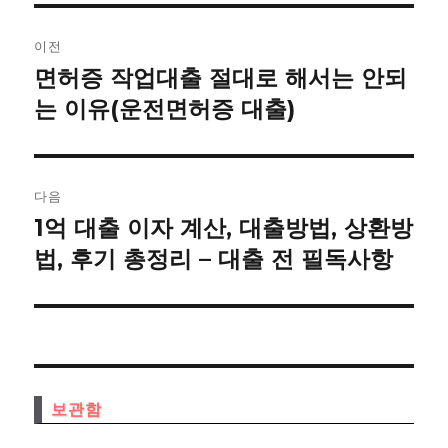
글
이전
내
면허증 작업대출 절대로 해서는 안되
이
전
는 이유(운전면허증 대출)
비
글:
게
이
다음
1억 대출 이자 계산, 대출방법, 상환방
다
션
음
법, 후기 총정리 – 대출 전 필독사항
글:
보관함