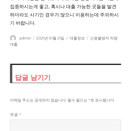
집중하시는게 좋고, 혹시나 대출 가능한 곳들을 발견
하더라도 사기인 경우가 많으니 이용하는데 주의하시
기 바랍니다.
글
작
카
태
admin
2021년 10월 21일
대출정보
신용불량자 차량
쓴
성
테
그
대출
이
일
고
자
리
답글 남기기
이메일 주소는 공개되지 않습니다.
필수 필드는
*
로 표시됩니다
*
댓글