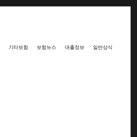
기타보험
보험뉴스
대출정보
일반상식