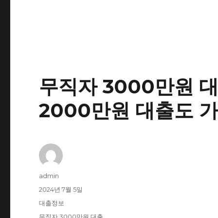
무직자 3000만원 대
2000만원 대출도 가
글
admin
쓴
작
2024년 7월 5일
이
성
카
대출정보
일
테
태
무직자 3000만원 대출