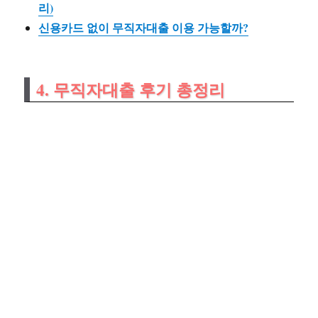
리)
신용카드 없이 무직자대출 이용 가능할까?
4. 무직자대출 후기 총정리