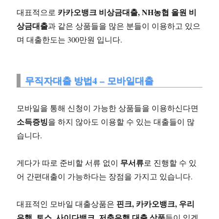
카카오뱅크 비상금대출, NH농협 올원 비
대표적으로
상금대출
과 같은 상품들을 많은 분들이 이용하고 있으
며 대출한도는 300만원 입니다.
무직자대출 방법4 – 모바일대출
모바일을 통해 신청이 가능한 상품들을 이용하신다면
소득증빙
을 하지 않아도 이용할 수 있는 대출들이 많
습니다.
무서류
게다가 따로 준비할 서류 없이
로 진행할 수 있
어 간편대출이 가능하다는 장점을 가지고 있습니다.
핀크, 카카오뱅크, 우리
대표적인 모바일 대출상품은
은행, 토스, 사이다뱅크, 저축은행 대출 상품
들이 있겠