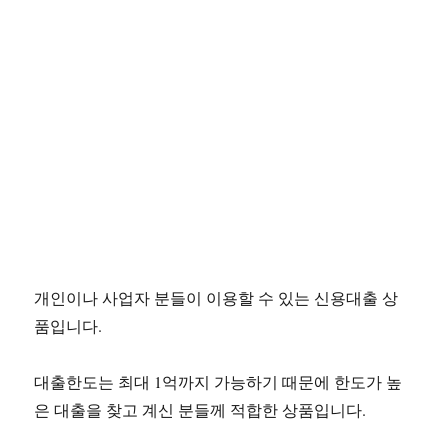
개인이나 사업자 분들이 이용할 수 있는 신용대출 상
품입니다.
대출한도는 최대 1억까지 가능하기 때문에 한도가 높
은 대출을 찾고 계신 분들께 적합한 상품입니다.