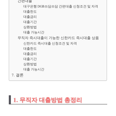
간편대출
대구은행 DGB쓰담쓰담 간편대출 신청조건 및 자격
대출한도
대출금리
대출기간
상환방법
대출 가능시간
무직자 즉시대출이 가능한 신한카드 즉시대출 상품
신한카드 즉시대출 신청조건 및 자격
대출한도
대출금리
대출기간
상환방법
대출 가능시간
7. 결론
1. 무직자 대출방법 총정리