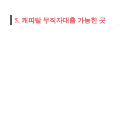
5. 캐피탈 무직자대출 가능한 곳