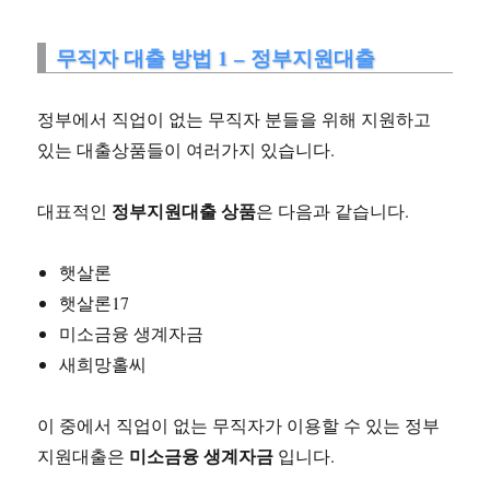
무직자 대출 방법 1 – 정부지원대출
정부에서 직업이 없는 무직자 분들을 위해 지원하고
있는 대출상품들이 여러가지 있습니다.
정부지원대출 상품
대표적인
은 다음과 같습니다.
햇살론
햇살론17
미소금융 생계자금
새희망홀씨
이 중에서 직업이 없는 무직자가 이용할 수 있는 정부
미소금융 생계자금
지원대출은
입니다.