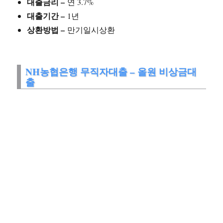
대출금리 –
연 3.7%
대출기간 –
1년
상환방법 –
만기일시상환
NH농협은행 무직자대출 – 올원 비상금대
출