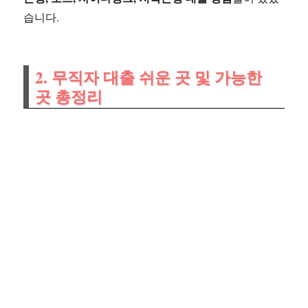
습니다.
2. 무직자 대출 쉬운 곳 및 가능한
곳 총정리