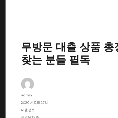
무방문 대출 상품 총
찾는 분들 필독
글
admin
쓴
작
2020년 12월 27일
이
성
카
대출정보
일
테
태
무방문 대출