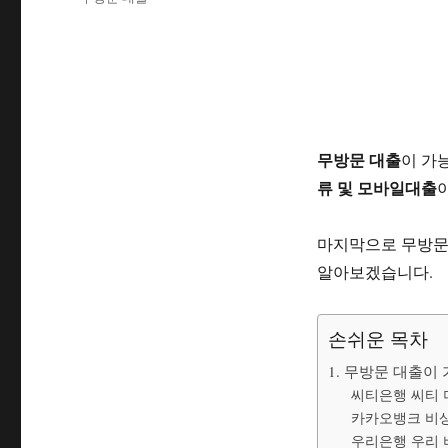
자
고
그
리
무방문 대출
이 가
류 및 모바일대출
마지막으로 무방문
알아보겠습니다.
손쉬운 목차
1. 무방문 대출이
씨티은행 씨티 
카카오뱅크 비
우리은행 우리