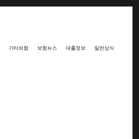
기타보험
보험뉴스
대출정보
일반상식