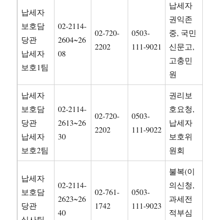
납세자
납세자
권익존
보호담
02-2114-
02-720-
0503-
중, 국민
당관
2604~26
2202
111-9021
신문고,
납세자
08
고충민
보호1팀
원
납세자
권리보
보호담
02-2114-
호요청,
02-720-
0503-
당관
2613~26
납세자
2202
111-9022
납세자
30
보호위
보호2팀
원회
불복(이
납세자
02-2114-
의신청,
보호담
02-761-
0503-
2623~26
과세전
당관
1742
111-9023
40
적부심
심사팀