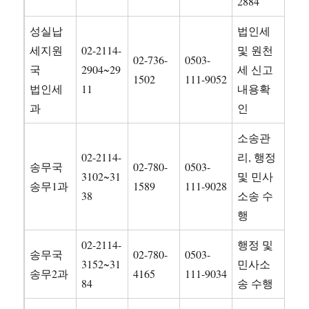
2884
성실납
법인세
세지원
02-2114-
및 원천
02-736-
0503-
국
2904~29
세 신고
1502
111-9052
법인세
11
내용확
과
인
소송관
02-2114-
리, 행정
송무국
02-780-
0503-
3102~31
및 민사
송무1과
1589
111-9028
38
소송 수
행
02-2114-
행정 및
송무국
02-780-
0503-
3152~31
민사소
송무2과
4165
111-9034
84
송 수행