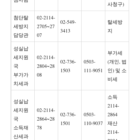
사청구)
첨단탈
02-2114-
02-549-
탈세방
세방지
2705~27
3413
지
담당관
07
성실납
부가세
세지원
02-2114-
02-736-
0503-
(개인, 법
국
2804~28
1503
111-9051
인) 및 소
부가가
08
비세
치세과
소득
성실납
2114-
세지원
02-2114-
02-736-
0503-
2864
국
2864~28
1501
110-9037
재산
소득재
78
2114-
산세과