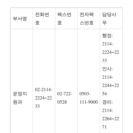
전화번
팩스번
전자팩
담당사
부서명
호
호
스번호
무
행정:
2114-
2224~22
33
인사:
2114-
2244~22
02-2114-
운영지
02-722-
0503-
54
2224~22
원과
0528
111-9000
경리:
33
2114-
2264~22
71