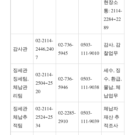
현장소
통: 2114-
2284~22
89
02-2114-
02-736-
0503-
감사, 감
감사관
2446,240
5945
111-9010
찰업무
7
징세관
세수, 징
02-2114-
징세팀,
02-736-
0503-
수, 환급,
2504~25
체납관
5946
111-9038
물납, 체
20
리팀
납업무
징세관
02-2114-
체납자
02-2285-
0503-
체납추
2524~25
재산 추
2910
111-9039
적팀
34
적조사