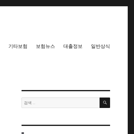
기타보험
보험뉴스
대출정보
일반상식
검
검
색
색: