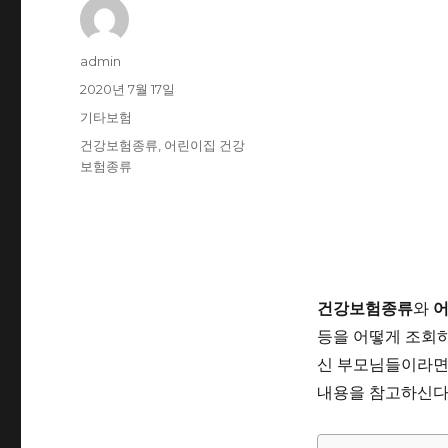
글
admin
쓴
작
2020년 7월 17일
이
성
카
기타보험
일
테
태
건강보험종류
,
어린이집 건강
자
고
그
보험종류
리
건강보험종류
어
와
등을 어떻게 조회
신 부모님들이라면 
내용을 참고하신다면