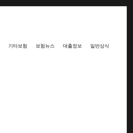
기타보험
보험뉴스
대출정보
일반상식