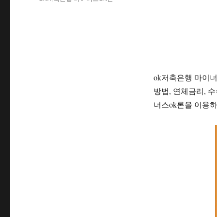
자
고
그
리
ok저축은행 마이너스
방법, 연체금리, 
너스ok론을 이용