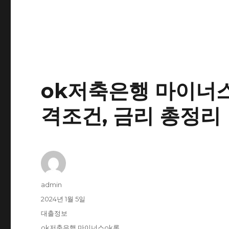
ok저축은행 마이너스
격조건, 금리 총정리
글
admin
쓴
작
2024년 1월 5일
이
성
카
대출정보
일
테
태
ok저축은행 마이너스ok론