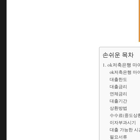
손쉬운 목차
1. ok저축은행 
ok저축은행 마
대출한도
대출금리
연체금리
대출기간
상환방법
수수료(중도상환
이자부과시기
대출 가능한 시
필요서류