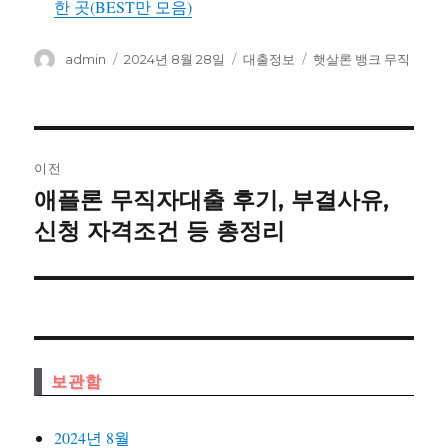
한 곳(BEST만 모음)
글
작
카
태
admin
2024년 8월 28일
대출정보
햇살론 뱅크 무직
쓴
성
테
그
이
일
고
자
리
글
이전
내
애플론 무직자대출 후기, 부결사유,
이
전
신청 자격조건 등 총정리
비
글:
게
이
션
보관함
2024년 8월