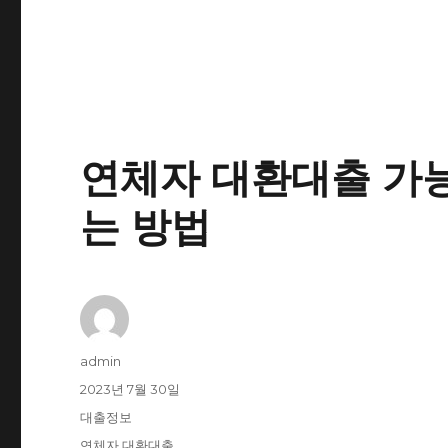
연체자 대환대출 가능
는 방법
글
admin
쓴
작
2023년 7월 30일
이
성
카
대출정보
일
테
태
연체자 대환대출