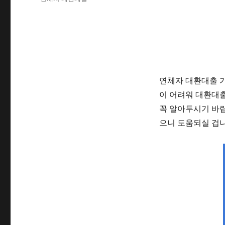
자
고
그
리
연체자 대환대출 가
이 어려워 대환대
꼭 알아두시기 바랍
으니 도움되실 겁니