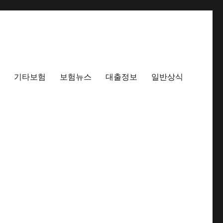
기타보험
보험뉴스
대출정보
일반상식