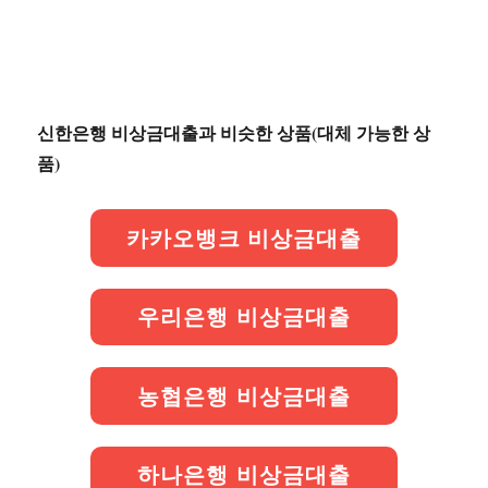
신한은행 비상금대출과 비슷한 상품(대체 가능한 상
품)
카카오뱅크 비상금대출
우리은행 비상금대출
농협은행 비상금대출
하나은행 비상금대출