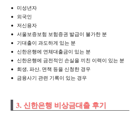
미성년자
외국인
저신용자
서울보증보험 보험증권 발급이 불가한 분
기대출이 과도하게 있는 분
신한은행에 연체대출금이 있는 분
신한은행에 금전적인 손실을 끼친 이력이 있는 분
회생, 파산, 면책 등을 신청한 경우
금융사기 관련 기록이 있는 경우
3. 신한은행 비상금대출 후기