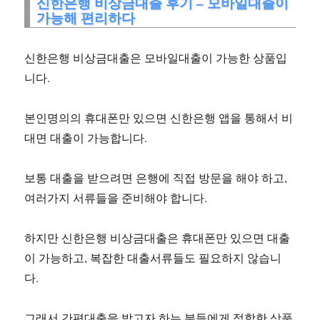
신한은행 비상금대출 후기 – 모바일대출이
가능해 편리하다
신한은행 비상금대출은 모바일대출이 가능한 상품입
니다.
본인명의의 휴대폰만 있으면 신한은행 앱을 통해서 비
대면 대출이 가능합니다.
보통 대출을 받으려면 은행에 직접 방문을 해야 하고,
여러가지 서류들을 준비해야 합니다.
하지만 신한은행 비상금대출은 휴대폰만 있으면 대출
이 가능하고, 복잡한 대출서류들도 필요하지 않습니
다.
그래서 간편대출을 받고자 하는 분들에게 적합한 상품