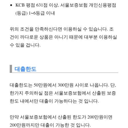
KCB 평점 631점 이상, 서울보증보험 개인신용평점
(등급) 1~6등급 이내
위의 조건을 만족하신다면 이용하실 수 있습니다. 조
건이 까다로운 상품은 아니기 때문에 대부분 이용하실
수 있을 겁니다.
대출한도
대출한도는 50만원에서 300만원 사이로 나옵니다. 단,
한가지 주의하실 점은 서울보증보험에서 산출된 보증
한도 내에서만 대출이 가능하다는 것 입니다.
만약 서울보증보험에서 산출된 한도가 200만원이면
200만원까지만 대출이 가능한 것 입니다.