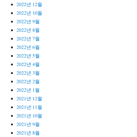
2022년 12월
2022년 10월
2022년 9월
2022년 8월
2022년 7월
2022년 6월
2022년 5월
2022년 4월
2022년 3월
2022년 2월
2022년 1월
2021년 12월
2021년 11월
2021년 10월
2021년 9월
2021년 8월