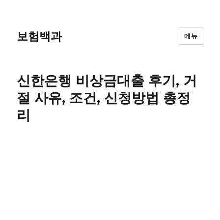
보험백과
메뉴
신한은행 비상금대출 후기, 거
절 사유, 조건, 신청방법 총정
리