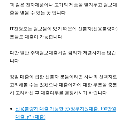
과 같은 전자제품이나 고가의 제품을 맡겨두고 담보대
출을 받을 수 있는 곳 입니다.
IT전당포는 담보물이 있기 때문에 신불자(신용불량자)
분들도 대출이 가능합니다.
다만 일반 주택담보대출처럼 금리가 저렴하지는 않습
니다.
정말 대출이 급한 신불자 분들이라면 하나의 선택지로
고려해볼 수는 있겠으나 대출이자에 대한 부분을 충분
히 고려하신 후 대출여부를 결정하시기 바랍니다.
신용불량자 대출 가능한 곳(정부지원대출, 100만원
대출, p2p 대출)