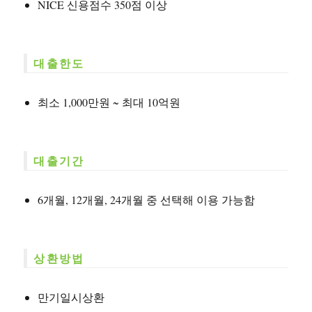
NICE 신용점수 350점 이상
대출한도
최소 1,000만원 ~ 최대 10억원
대출기간
6개월, 12개월, 24개월 중 선택해 이용 가능함
상환방법
만기일시상환