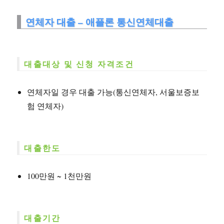
연체자 대출 – 애플론 통신연체대출
대출대상 및 신청 자격조건
연체자일 경우 대출 가능(통신연체자, 서울보증보
험 연체자)
대출한도
100만원 ~ 1천만원
대출기간