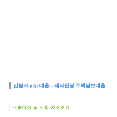
신불자 p2p 대출 – 테라펀딩 주택담보대출
대출대상 및 신청 자격조건