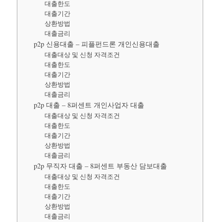
대출한도
대출기간
상환방법
대출금리
p2p 신용대출 – 피플펀드론 개인신용대출
대출대상 및 신청 자격조건
대출한도
대출기간
상환방법
대출금리
p2p 대출 – 8퍼센트 개인사업자 대출
대출대상 및 신청 자격조건
대출한도
대출기간
상환방법
대출금리
p2p 무직자 대출 – 8퍼센트 부동산 담보대출
대출대상 및 신청 자격조건
대출한도
대출기간
상환방법
대출금리