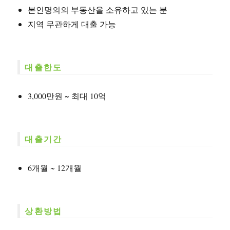
본인명의의 부동산을 소유하고 있는 분
지역 무관하게 대출 가능
대출한도
3,000만원 ~ 최대 10억
대출기간
6개월 ~ 12개월
상환방법