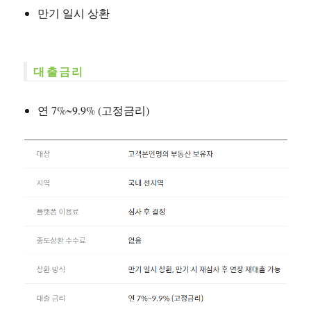
만기 일시 상환
대출금리
연 7%~9.9% (고정금리)