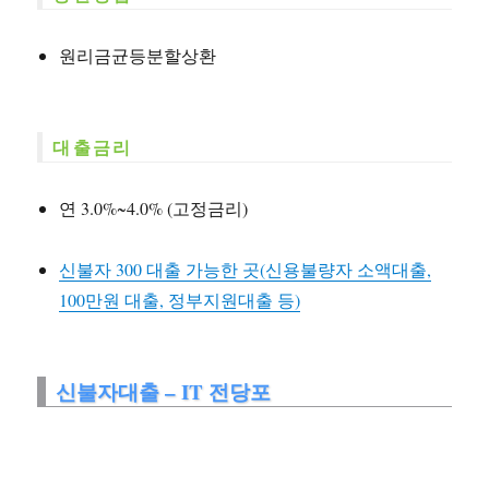
원리금균등분할상환
대출금리
연 3.0%~4.0% (고정금리)
신불자 300 대출 가능한 곳(신용불량자 소액대출,
100만원 대출, 정부지원대출 등)
신불자대출 – IT 전당포