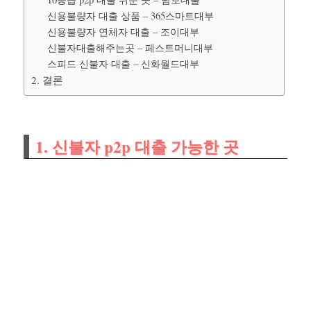
신용불량자 대출 상품 – 365스마트대부
신용불량자 연체자 대출 – 조이대부
신불자대출해주는곳 – 페스트머니대부
스피드 신불자 대출 – 신화월드대부
2. 결론
1. 신불자 p2p 대출 가능한 곳