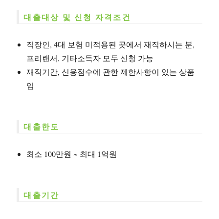
대출대상 및 신청 자격조건
직장인, 4대 보험 미적용된 곳에서 재직하시는 분,
프리랜서, 기타소득자 모두 신청 가능
재직기간, 신용점수에 관한 제한사항이 있는 상품
임
대출한도
최소 100만원 ~ 최대 1억원
대출기간