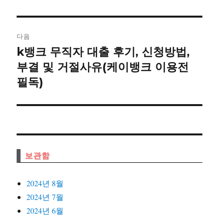
글:
게
이
다음
k뱅크 무직자 대출 후기, 신청방법,
다
션
음
부결 및 거절사유(케이뱅크 이용전
글:
필독)
보관함
2024년 8월
2024년 7월
2024년 6월