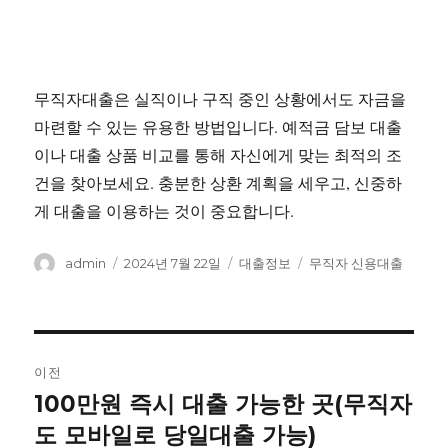
무직자대출은 실직이나 구직 중인 상황에서도 자금을
마련할 수 있는 유용한 방법입니다. 예적금 담보 대출
이나 대출 상품 비교를 통해 자신에게 맞는 최적의 조
건을 찾아보세요. 충분한 상환 계획을 세우고, 신중하
게 대출을 이용하는 것이 중요합니다.
글
작
카
태
admin
2024년 7월 22일
대출정보
무직자 신용대출
쓴
성
테
그
이
일
고
자
리
글
이전
내
100만원 즉시 대출 가능한 곳(무직자
이
전
도 모바일로 당일대출 가능)
비