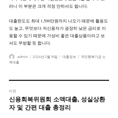
러니 이 부분은 크게 걱정 안하셔도 됩니다.
대출한도도 최대 1,500만원까지 나오기 때문에 활용도
도 높고, 무엇보다 저신용자가 굉장히 낮은 금리로 이
용할 수 있기 때문에 가성비 좋은 대출상품이라고 보
셔도 무방할 듯 합니다.
글
작
카
태
admin
2024년 2월 16일
대출정보
국민행복기금 소
쓴
성
테
그
액대출
이
일
고
자
리
글
이전
내
신용회복위원회 소액대출, 성실상환
이
전
자 및 간편 대출 총정리
비
글: