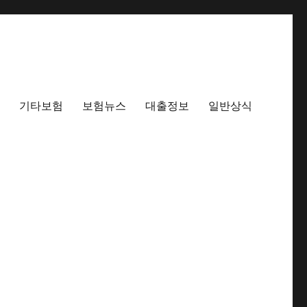
기타보험
보험뉴스
대출정보
일반상식