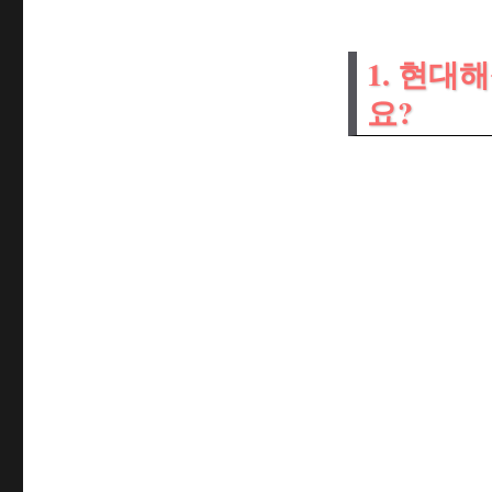
번
호
로
1. 현대
바
로
요?
연
결
하
세
요