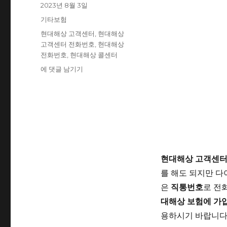
작
2023년 8월 3일
성
카
기타보험
일
테
태
현대해상 고객센터
,
현대해상
자
고
그
고객센터 전화번호
,
현대해상
리
전화번호
,
현대해상 콜센터
현
에 댓글 남기기
대
해
상
고
객
센
터
전
현대해상 고객센터
화
를 해도 되지만 
번
직통번호
호
은
로 전
:
대해상 보험에 가
직
용하시기 바랍니다
통