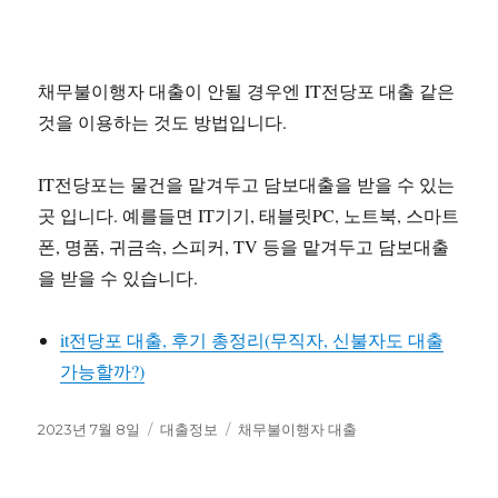
채무불이행자 대출이 안될 경우엔 IT전당포 대출 같은
것을 이용하는 것도 방법입니다.
IT전당포는 물건을 맡겨두고 담보대출을 받을 수 있는
곳 입니다. 예를들면 IT기기, 태블릿PC, 노트북, 스마트
폰, 명품, 귀금속, 스피커, TV 등을 맡겨두고 담보대출
을 받을 수 있습니다.
it전당포 대출, 후기 총정리(무직자, 신불자도 대출
가능할까?)
작
카
태
2023년 7월 8일
대출정보
채무불이행자 대출
성
테
그
일
고