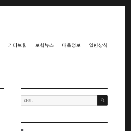
기타보험
보험뉴스
대출정보
일반상식
검
검
색
색: