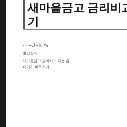
새마을금고 금리비교
기
작
2024년 4월 9일
성
카
일반상식
일
테
태
새마을금고 금리비교 하는 홈
자
고
그
페이지 바로가기
리