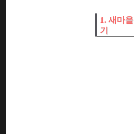
1. 새마
기